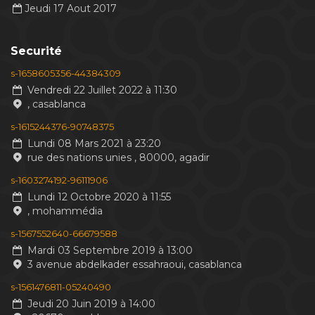
Jeudi 17 Aout 2017
Securité
s-1658605356-44384309
Vendredi 22 Juillet 2022 à 11:30
, casablanca
s-1615244376-90748375
Lundi 08 Mars 2021 à 23:20
rue des nations unies , 80000, agadir
s-1603274192-96111906
Lundi 12 Octobre 2020 à 11:55
, mohammédia
s-1567552640-66679588
Mardi 03 Septembre 2019 à 13:00
3 avenue abdelkader essahraoui, casablanca
s-1561476811-05240490
Jeudi 20 Juin 2019 à 14:00