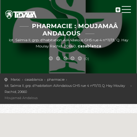
PHARMACIE : MOUJAMAÂ
ANDALOUS
lot. Salmia II, grp. d'habitation AlAndalous GH5 rue 4 n°11/13, Q. Hay
Moulay Rachid, 20660,
casablanca
(0)
Maroc
casablanca
pharmacie
lot. Salmia II, grp. d'habitation AlAndalous GH5 rue 4 n°11/13, Q. Hay Moulay
Rachid, 20660
Moujamaâ Andalous