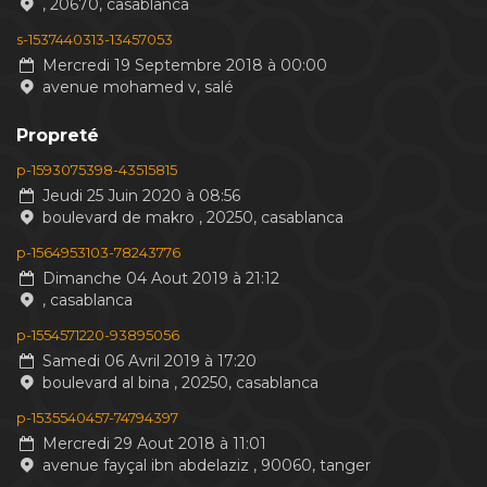
, 20670, casablanca
s-1537440313-13457053
Mercredi 19 Septembre 2018 à 00:00
avenue mohamed v, salé
Propreté
p-1593075398-43515815
Jeudi 25 Juin 2020 à 08:56
boulevard de makro , 20250, casablanca
p-1564953103-78243776
Dimanche 04 Aout 2019 à 21:12
, casablanca
p-1554571220-93895056
Samedi 06 Avril 2019 à 17:20
boulevard al bina , 20250, casablanca
p-1535540457-74794397
Mercredi 29 Aout 2018 à 11:01
avenue fayçal ibn abdelaziz , 90060, tanger