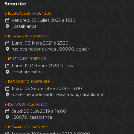
Securité
s-1658605356-44384309
Vendredi 22 Juillet 2022 à 11:30
, casablanca
s-1615244376-90748375
Lundi 08 Mars 2021 à 23:20
rue des nations unies , 80000, agadir
s-1603274192-96111906
Lundi 12 Octobre 2020 à 11:55
, mohammédia
s-1567552640-66679588
Mardi 03 Septembre 2019 à 13:00
3 avenue abdelkader essahraoui, casablanca
s-1561476811-05240490
Jeudi 20 Juin 2019 à 14:00
, 20670, casablanca
s-1537440313-13457053