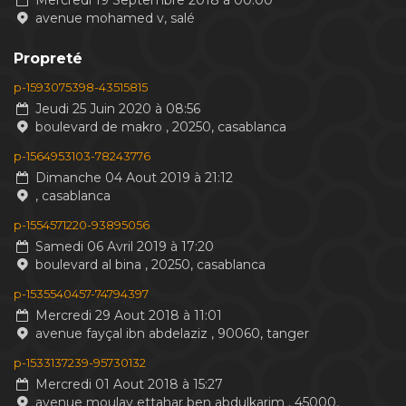
Mercredi 19 Septembre 2018 à 00:00
avenue mohamed v, salé
Propreté
p-1593075398-43515815
Jeudi 25 Juin 2020 à 08:56
boulevard de makro , 20250, casablanca
p-1564953103-78243776
Dimanche 04 Aout 2019 à 21:12
, casablanca
p-1554571220-93895056
Samedi 06 Avril 2019 à 17:20
boulevard al bina , 20250, casablanca
p-1535540457-74794397
Mercredi 29 Aout 2018 à 11:01
avenue fayçal ibn abdelaziz , 90060, tanger
p-1533137239-95730132
Mercredi 01 Aout 2018 à 15:27
avenue moulay ettahar ben abdulkarim , 45000,