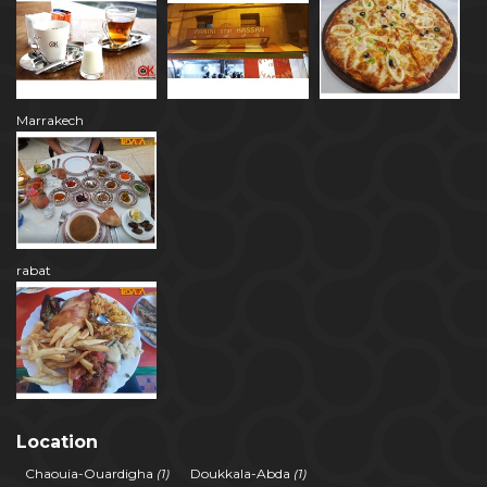
Marrakech
rabat
Location
Chaouia-Ouardigha
(1)
Doukkala-Abda
(1)