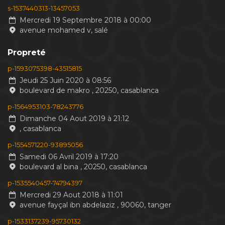
s-1537440313-13457053
Mercredi 19 Septembre 2018 à 00:00
avenue mohamed v, salé
Propreté
p-1593075398-43515815
Jeudi 25 Juin 2020 à 08:56
boulevard de makro , 20250, casablanca
p-1564953103-78243776
Dimanche 04 Aout 2019 à 21:12
, casablanca
p-1554571220-93895056
Samedi 06 Avril 2019 à 17:20
boulevard al bina , 20250, casablanca
p-1535540457-74794397
Mercredi 29 Aout 2018 à 11:01
avenue fayçal ibn abdelaziz , 90060, tanger
p-1533137239-95730132