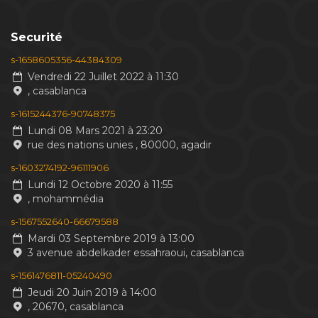
Securité
s-1658605356-44384309
Vendredi 22 Juillet 2022 à 11:30
, casablanca
s-1615244376-90748375
Lundi 08 Mars 2021 à 23:20
rue des nations unies , 80000, agadir
s-1603274192-96111906
Lundi 12 Octobre 2020 à 11:55
, mohammédia
s-1567552640-66679588
Mardi 03 Septembre 2019 à 13:00
3 avenue abdelkader essahraoui, casablanca
s-1561476811-05240490
Jeudi 20 Juin 2019 à 14:00
, 20670, casablanca