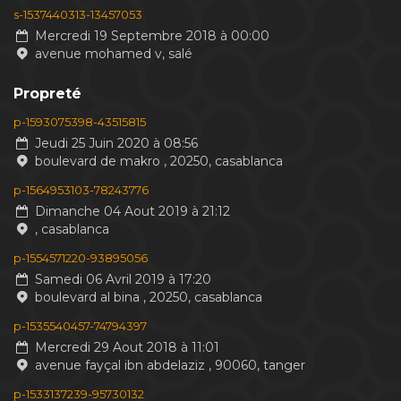
s-1537440313-13457053
Mercredi 19 Septembre 2018 à 00:00
avenue mohamed v, salé
Propreté
p-1593075398-43515815
Jeudi 25 Juin 2020 à 08:56
boulevard de makro , 20250, casablanca
p-1564953103-78243776
Dimanche 04 Aout 2019 à 21:12
, casablanca
p-1554571220-93895056
Samedi 06 Avril 2019 à 17:20
boulevard al bina , 20250, casablanca
p-1535540457-74794397
Mercredi 29 Aout 2018 à 11:01
avenue fayçal ibn abdelaziz , 90060, tanger
p-1533137239-95730132