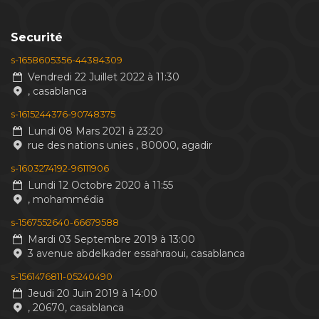
Securité
s-1658605356-44384309
Vendredi 22 Juillet 2022 à 11:30
, casablanca
s-1615244376-90748375
Lundi 08 Mars 2021 à 23:20
rue des nations unies , 80000, agadir
s-1603274192-96111906
Lundi 12 Octobre 2020 à 11:55
, mohammédia
s-1567552640-66679588
Mardi 03 Septembre 2019 à 13:00
3 avenue abdelkader essahraoui, casablanca
s-1561476811-05240490
Jeudi 20 Juin 2019 à 14:00
, 20670, casablanca