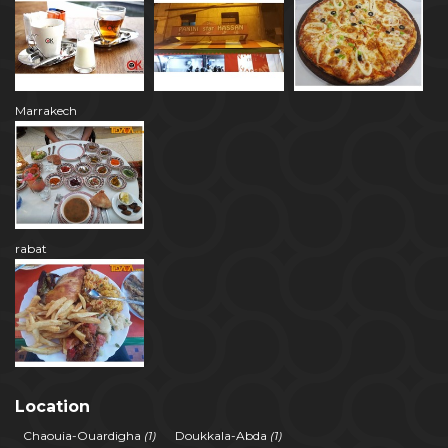
Marrakech
rabat
Location
Chaouia-Ouardigha
(1)
Doukkala-Abda
(1)