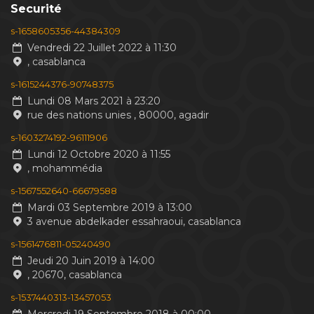
Securité
s-1658605356-44384309
Vendredi 22 Juillet 2022 à 11:30
, casablanca
s-1615244376-90748375
Lundi 08 Mars 2021 à 23:20
rue des nations unies , 80000, agadir
s-1603274192-96111906
Lundi 12 Octobre 2020 à 11:55
, mohammédia
s-1567552640-66679588
Mardi 03 Septembre 2019 à 13:00
3 avenue abdelkader essahraoui, casablanca
s-1561476811-05240490
Jeudi 20 Juin 2019 à 14:00
, 20670, casablanca
s-1537440313-13457053