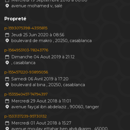
Mercredi 19 Septembre 2018 à 00:00
avenue mohamed v, salé
Propreté
p-1593075398-43515815
Jeudi 25 Juin 2020 à 08:56
boulevard de makro , 20250, casablanca
p-1564953103-78243776
Dimanche 04 Aout 2019 à 21:12
, casablanca
p-1554571220-93895056
Samedi 06 Avril 2019 à 17:20
boulevard al bina , 20250, casablanca
p-1535540457-74794397
Mercredi 29 Aout 2018 à 11:01
avenue fayçal ibn abdelaziz , 90060, tanger
p-1533137239-95730132
Mercredi 01 Aout 2018 à 15:27
avenue moulay ettahar ben abdulkarim , 45000,