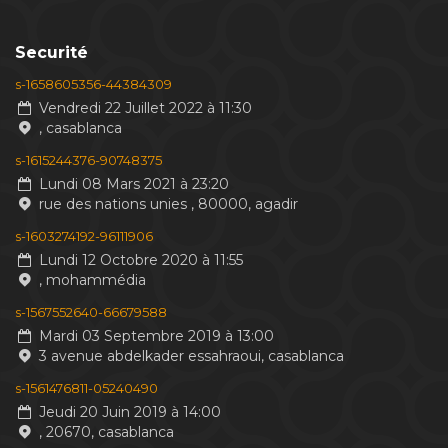
Securité
s-1658605356-44384309
Vendredi 22 Juillet 2022 à 11:30
, casablanca
s-1615244376-90748375
Lundi 08 Mars 2021 à 23:20
rue des nations unies , 80000, agadir
s-1603274192-96111906
Lundi 12 Octobre 2020 à 11:55
, mohammédia
s-1567552640-66679588
Mardi 03 Septembre 2019 à 13:00
3 avenue abdelkader essahraoui, casablanca
s-1561476811-05240490
Jeudi 20 Juin 2019 à 14:00
, 20670, casablanca