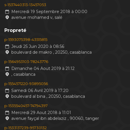
s-1537440313-13457053
Mercredi 19 Septembre 2018 à 00:00
avenue mohamed v, salé
Propreté
p-1593075398-43515815
Jeudi 25 Juin 2020 à 08:56
boulevard de makro , 20250, casablanca
p-1564953103-78243776
Dimanche 04 Aout 2019 à 21:12
, casablanca
p-1554571220-93895056
Samedi 06 Avril 2019 à 17:20
boulevard al bina , 20250, casablanca
p-1535540457-74794397
Mercredi 29 Aout 2018 à 11:01
avenue fayçal ibn abdelaziz , 90060, tanger
p-1533137239-95730132