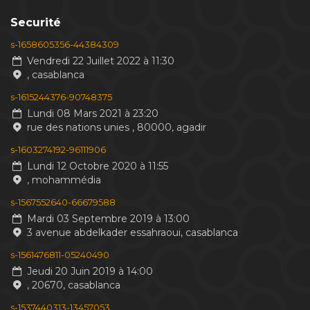
Securité
s-1658605356-44384309
Vendredi 22 Juillet 2022 à 11:30
, casablanca
s-1615244376-90748375
Lundi 08 Mars 2021 à 23:20
rue des nations unies , 80000, agadir
s-1603274192-96111906
Lundi 12 Octobre 2020 à 11:55
, mohammédia
s-1567552640-66679588
Mardi 03 Septembre 2019 à 13:00
3 avenue abdelkader essahraoui, casablanca
s-1561476811-05240490
Jeudi 20 Juin 2019 à 14:00
, 20670, casablanca
s-1537440313-13457053