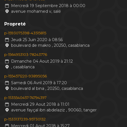
Mercredi 19 Septembre 2018 à 00:00
avenue mohamed v, salé
Propreté
p-1593075398-43515815
Jeudi 25 Juin 2020 à 08:56
boulevard de makro , 20250, casablanca
p-1564953103-78243776
Dimanche 04 Aout 2019 à 21:12
, casablanca
p-1554571220-93895056
Samedi 06 Avril 2019 à 17:20
boulevard al bina , 20250, casablanca
p-1535540457-74794397
Mercredi 29 Aout 2018 à 11:01
avenue fayçal ibn abdelaziz , 90060, tanger
p-1533137239-95730132
Mercredi 01 Aout 2018 à 15:27