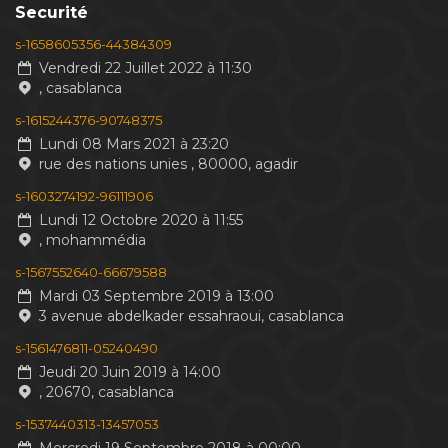
Securité
s-1658605356-44384309
Vendredi 22 Juillet 2022 à 11:30
, casablanca
s-1615244376-90748375
Lundi 08 Mars 2021 à 23:20
rue des nations unies , 80000, agadir
s-1603274192-96111906
Lundi 12 Octobre 2020 à 11:55
, mohammédia
s-1567552640-66679588
Mardi 03 Septembre 2019 à 13:00
3 avenue abdelkader essahraoui, casablanca
s-1561476811-05240490
Jeudi 20 Juin 2019 à 14:00
, 20670, casablanca
s-1537440313-13457053