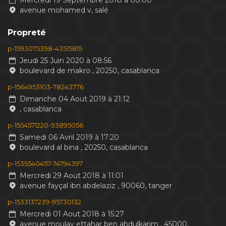
Mercredi 19 Septembre 2018 à 00:00
avenue mohamed v, salé
Propreté
p-1593075398-43515815
Jeudi 25 Juin 2020 à 08:56
boulevard de makro , 20250, casablanca
p-1564953103-78243776
Dimanche 04 Aout 2019 à 21:12
, casablanca
p-1554571220-93895056
Samedi 06 Avril 2019 à 17:20
boulevard al bina , 20250, casablanca
p-1535540457-74794397
Mercredi 29 Aout 2018 à 11:01
avenue fayçal ibn abdelaziz , 90060, tanger
p-1533137239-95730132
Mercredi 01 Aout 2018 à 15:27
avenue moulay ettahar ben abdulkarim , 45000,