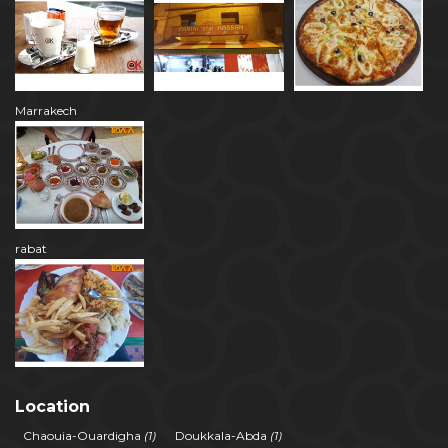
Marrakech
rabat
Location
Chaouia-Ouardigha
(1)
Doukkala-Abda
(1)