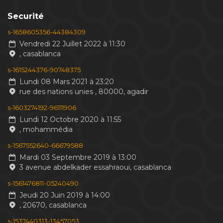
Securité
s-1658605356-44384309
Vendredi 22 Juillet 2022 à 11:30
, casablanca
s-1615244376-90748375
Lundi 08 Mars 2021 à 23:20
rue des nations unies , 80000, agadir
s-1603274192-96111906
Lundi 12 Octobre 2020 à 11:55
, mohammédia
s-1567552640-66679588
Mardi 03 Septembre 2019 à 13:00
3 avenue abdelkader essahraoui, casablanca
s-1561476811-05240490
Jeudi 20 Juin 2019 à 14:00
, 20670, casablanca
s-1537440313-13457053