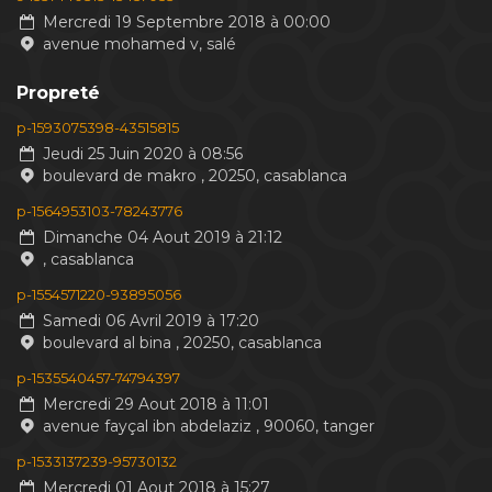
Mercredi 19 Septembre 2018 à 00:00
avenue mohamed v, salé
Propreté
p-1593075398-43515815
Jeudi 25 Juin 2020 à 08:56
boulevard de makro , 20250, casablanca
p-1564953103-78243776
Dimanche 04 Aout 2019 à 21:12
, casablanca
p-1554571220-93895056
Samedi 06 Avril 2019 à 17:20
boulevard al bina , 20250, casablanca
p-1535540457-74794397
Mercredi 29 Aout 2018 à 11:01
avenue fayçal ibn abdelaziz , 90060, tanger
p-1533137239-95730132
Mercredi 01 Aout 2018 à 15:27