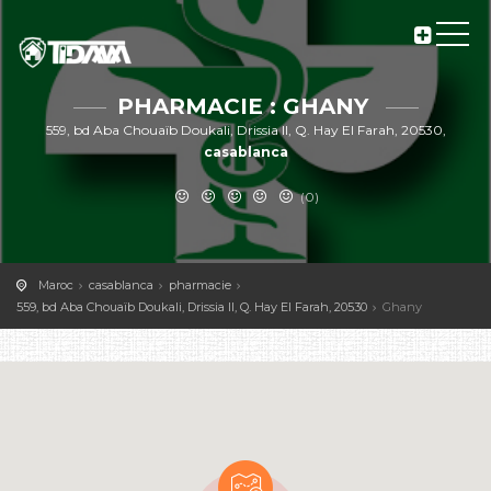
PHARMACIE : GHANY
559, bd Aba Chouaïb Doukali, Drissia II, Q. Hay El Farah, 20530,
casablanca
(0)
Maroc
casablanca
pharmacie
559, bd Aba Chouaïb Doukali, Drissia II, Q. Hay El Farah, 20530
Ghany