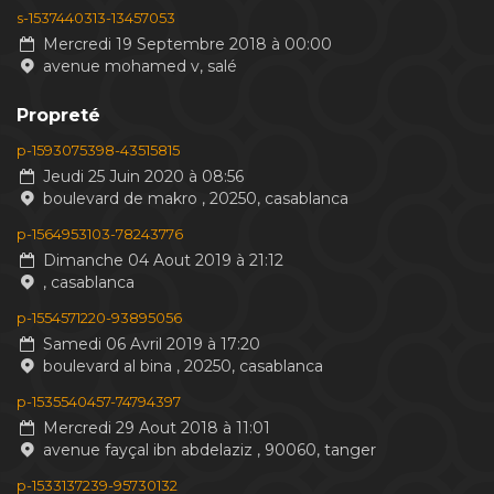
s-1537440313-13457053
Mercredi 19 Septembre 2018 à 00:00
avenue mohamed v, salé
Propreté
p-1593075398-43515815
Jeudi 25 Juin 2020 à 08:56
boulevard de makro , 20250, casablanca
p-1564953103-78243776
Dimanche 04 Aout 2019 à 21:12
, casablanca
p-1554571220-93895056
Samedi 06 Avril 2019 à 17:20
boulevard al bina , 20250, casablanca
p-1535540457-74794397
Mercredi 29 Aout 2018 à 11:01
avenue fayçal ibn abdelaziz , 90060, tanger
p-1533137239-95730132