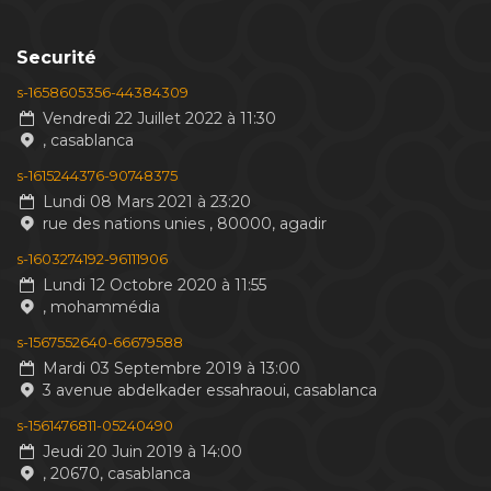
Securité
s-1658605356-44384309
Vendredi 22 Juillet 2022 à 11:30
, casablanca
s-1615244376-90748375
Lundi 08 Mars 2021 à 23:20
rue des nations unies , 80000, agadir
s-1603274192-96111906
Lundi 12 Octobre 2020 à 11:55
, mohammédia
s-1567552640-66679588
Mardi 03 Septembre 2019 à 13:00
3 avenue abdelkader essahraoui, casablanca
s-1561476811-05240490
Jeudi 20 Juin 2019 à 14:00
, 20670, casablanca