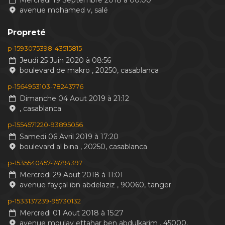
Mercredi 19 Septembre 2018 à 00:00
avenue mohamed v, salé
Propreté
p-1593075398-43515815
Jeudi 25 Juin 2020 à 08:56
boulevard de makro , 20250, casablanca
p-1564953103-78243776
Dimanche 04 Aout 2019 à 21:12
, casablanca
p-1554571220-93895056
Samedi 06 Avril 2019 à 17:20
boulevard al bina , 20250, casablanca
p-1535540457-74794397
Mercredi 29 Aout 2018 à 11:01
avenue fayçal ibn abdelaziz , 90060, tanger
p-1533137239-95730132
Mercredi 01 Aout 2018 à 15:27
avenue moulay ettahar ben abdulkarim , 45000,