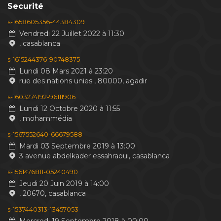
Securité
s-1658605356-44384309
Vendredi 22 Juillet 2022 à 11:30
, casablanca
s-1615244376-90748375
Lundi 08 Mars 2021 à 23:20
rue des nations unies , 80000, agadir
s-1603274192-96111906
Lundi 12 Octobre 2020 à 11:55
, mohammédia
s-1567552640-66679588
Mardi 03 Septembre 2019 à 13:00
3 avenue abdelkader essahraoui, casablanca
s-1561476811-05240490
Jeudi 20 Juin 2019 à 14:00
, 20670, casablanca
s-1537440313-13457053