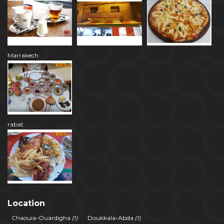
Marrakech
rabat
Location
Chaouia-Ouardigha
(1)
Doukkala-Abda
(1)