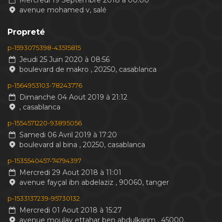
Mercredi 19 Septembre 2018 à 00:00
avenue mohamed v, salé
Propreté
p-1593075398-43515815
Jeudi 25 Juin 2020 à 08:56
boulevard de makro , 20250, casablanca
p-1564953103-78243776
Dimanche 04 Aout 2019 à 21:12
, casablanca
p-1554571220-93895056
Samedi 06 Avril 2019 à 17:20
boulevard al bina , 20250, casablanca
p-1535540457-74794397
Mercredi 29 Aout 2018 à 11:01
avenue fayçal ibn abdelaziz , 90060, tanger
p-1533137239-95730132
Mercredi 01 Aout 2018 à 15:27
avenue moulay ettahar ben abdulkarim , 45000,