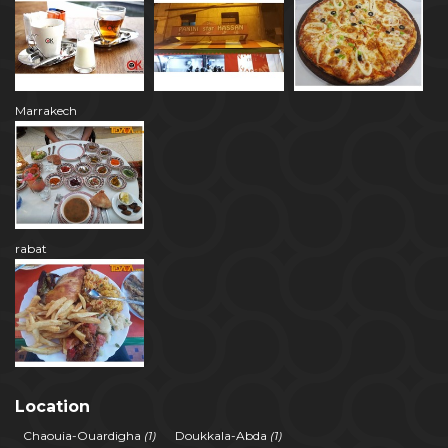
Marrakech
rabat
Location
Chaouia-Ouardigha
(1)
Doukkala-Abda
(1)