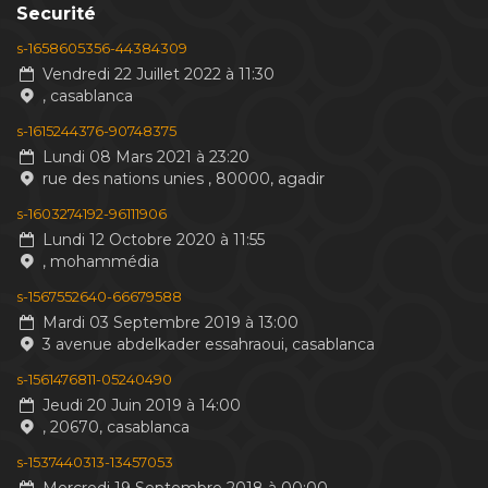
Securité
s-1658605356-44384309
Vendredi 22 Juillet 2022 à 11:30
, casablanca
s-1615244376-90748375
Lundi 08 Mars 2021 à 23:20
rue des nations unies , 80000, agadir
s-1603274192-96111906
Lundi 12 Octobre 2020 à 11:55
, mohammédia
s-1567552640-66679588
Mardi 03 Septembre 2019 à 13:00
3 avenue abdelkader essahraoui, casablanca
s-1561476811-05240490
Jeudi 20 Juin 2019 à 14:00
, 20670, casablanca
s-1537440313-13457053