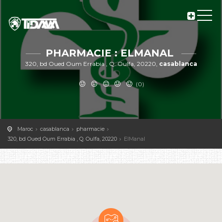
PHARMACIE : ELMANAL
320, bd Oued Oum Errabia , Q. Oulfa, 20220,
casablanca
(0)
Maroc
casablanca
pharmacie
320, bd Oued Oum Errabia , Q. Oulfa, 20220
ElManal