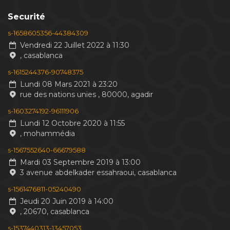
Securité
s-1658605356-44384309
Vendredi 22 Juillet 2022 à 11:30
, casablanca
s-1615244376-90748375
Lundi 08 Mars 2021 à 23:20
rue des nations unies , 80000, agadir
s-1603274192-96111906
Lundi 12 Octobre 2020 à 11:55
, mohammédia
s-1567552640-66679588
Mardi 03 Septembre 2019 à 13:00
3 avenue abdelkader essahraoui, casablanca
s-1561476811-05240490
Jeudi 20 Juin 2019 à 14:00
, 20670, casablanca
s-1537440313-13457053