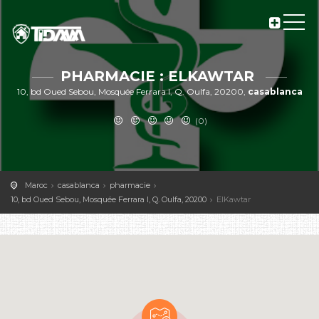
PHARMACIE : ELKAWTAR
10, bd Oued Sebou, Mosquée Ferrara I, Q. Oulfa, 20200,
casablanca
(0)
Maroc
casablanca
pharmacie
10, bd Oued Sebou, Mosquée Ferrara I, Q. Oulfa, 20200
ElKawtar