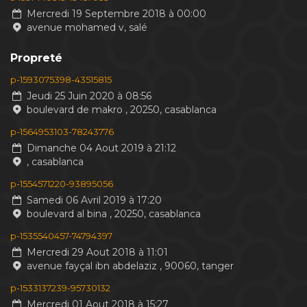
Mercredi 19 Septembre 2018 à 00:00
avenue mohamed v, salé
Propreté
p-1593075398-43515815
Jeudi 25 Juin 2020 à 08:56
boulevard de makro , 20250, casablanca
p-1564953103-78243776
Dimanche 04 Aout 2019 à 21:12
, casablanca
p-1554571220-93895056
Samedi 06 Avril 2019 à 17:20
boulevard al bina , 20250, casablanca
p-1535540457-74794397
Mercredi 29 Aout 2018 à 11:01
avenue fayçal ibn abdelaziz , 90060, tanger
p-1533137239-95730132
Mercredi 01 Aout 2018 à 15:27