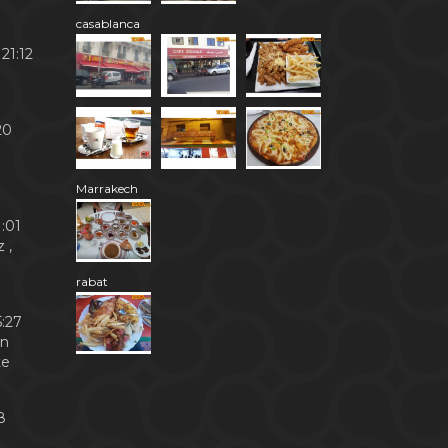
casablanca
21:12
20
Marrakech
:01
 ,
rabat
:27
en
te
8