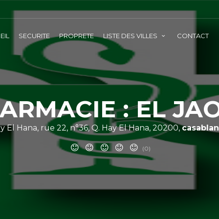
EIL
SECURITE
PROPRETE
LISTE DES VILLES
CONTACT
ARMACIE : EL JA
y El Hana, rue 22, n°36, Q. Hay El Hana, 20200,
casabla
(0)