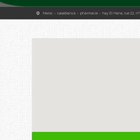
Maroc
casablanca
pharmacie
hay El Hana, rue 22, n°