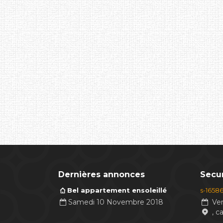
Dernières annonces
Secur
Bel appartement ensoleillé
s-1658
Samedi 10 Novembre 2018
Ven
, c