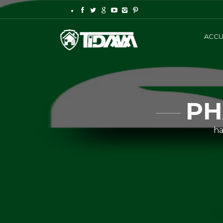
ACCU
PH
ha