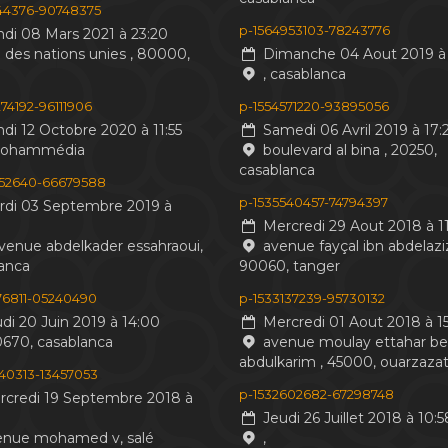
244376-90748375
p-1564953103-78243776
di 08 Mars 2021 à 23:20
 des nations unies , 80000,
Dimanche 04 Aout 2019 à 
, casablanca
74192-96111906
p-1554571220-93895056
di 12 Octobre 2020 à 11:55
Samedi 06 Avril 2019 à 17:
mohammédia
boulevard al bina , 20250,
casablanca
552640-66679588
p-1535540457-74794397
di 03 Septembre 2019 à
Mercredi 29 Aout 2018 à 11
venue abdelkader essahraoui,
avenue fayçal ibn abdelaziz
anca
90060, tanger
476811-05240490
p-1533137239-95730132
di 20 Juin 2019 à 14:00
Mercredi 01 Aout 2018 à 15
0670, casablanca
avenue moulay ettahar b
abdulkarim , 45000, ouarzaza
440313-13457053
p-1532602682-67298748
credi 19 Septembre 2018 à
Jeudi 26 Juillet 2018 à 10:5
nue mohamed v, salé
,