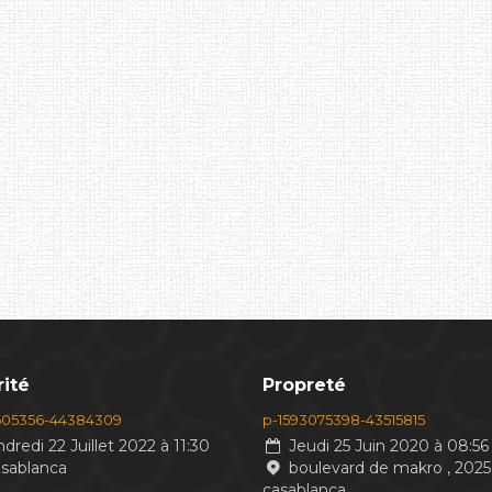
ité
Propreté
605356-44384309
p-1593075398-43515815
dredi 22 Juillet 2022 à 11:30
Jeudi 25 Juin 2020 à 08:56
asablanca
boulevard de makro , 2025
casablanca