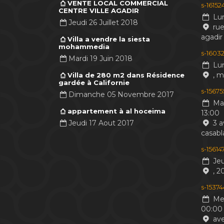
VENTE LOCAL COMMERCIAL
s-1615
CENTRE VILLE AGADIR
Lun
Jeudi 26 Juillet 2018
rue
agadir
Villa a vendre la siesta
mohammedia
s-16032
Mardi 19 Juin 2018
Lun
, 
Villa de 280 m2 dans Résidence
gardée à Californie
s-1567
Dimanche 05 Novembre 2017
Mar
appartement à al hoceima
13:00
Jeudi 17 Aout 2017
3 a
casabl
s-1561
Jeu
, 2
s-1537
Mer
00:00
ave