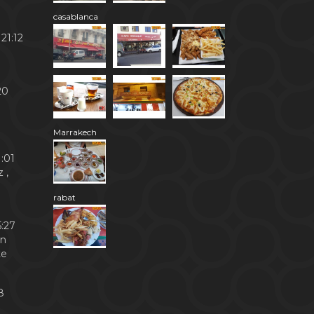
casablanca
21:12
20
Marrakech
:01
 ,
rabat
:27
en
te
8