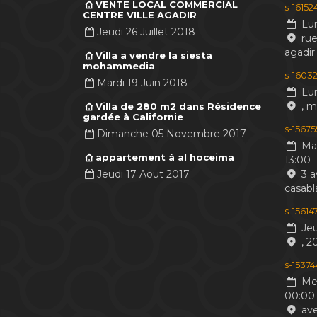
VENTE LOCAL COMMERCIAL
s-1615
CENTRE VILLE AGADIR
Lun
Jeudi 26 Juillet 2018
rue
agadir
Villa a vendre la siesta
mohammedia
s-16032
Mardi 19 Juin 2018
Lun
, 
Villa de 280 m2 dans Résidence
gardée à Californie
s-1567
Dimanche 05 Novembre 2017
Mar
appartement à al hoceima
13:00
Jeudi 17 Aout 2017
3 a
casabl
s-1561
Jeu
, 2
s-1537
Mer
00:00
ave