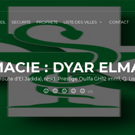
EIL
SECURITE
PROPRETE
LISTE DES VILLES
CONTACT
ACIE : DYAR EL
(route d'El Jadida), résid. Prestige Oulfa GH12 imm1, Q. Lis
(0)