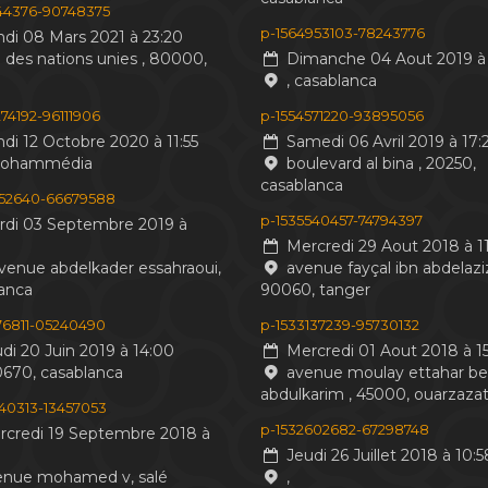
244376-90748375
p-1564953103-78243776
di 08 Mars 2021 à 23:20
 des nations unies , 80000,
Dimanche 04 Aout 2019 à 
, casablanca
74192-96111906
p-1554571220-93895056
di 12 Octobre 2020 à 11:55
Samedi 06 Avril 2019 à 17:
mohammédia
boulevard al bina , 20250,
casablanca
552640-66679588
p-1535540457-74794397
di 03 Septembre 2019 à
Mercredi 29 Aout 2018 à 11
venue abdelkader essahraoui,
avenue fayçal ibn abdelaziz
anca
90060, tanger
476811-05240490
p-1533137239-95730132
di 20 Juin 2019 à 14:00
Mercredi 01 Aout 2018 à 15
0670, casablanca
avenue moulay ettahar b
abdulkarim , 45000, ouarzaza
440313-13457053
p-1532602682-67298748
credi 19 Septembre 2018 à
Jeudi 26 Juillet 2018 à 10:5
nue mohamed v, salé
,