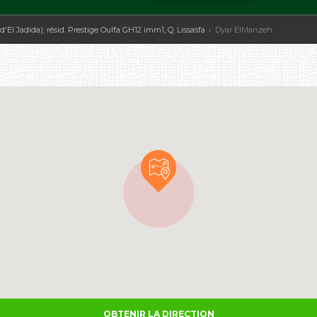
 d'El Jadida), résid. Prestige Oulfa GH12 imm1, Q. Lissasfa
Dyar ElManzeh
OBTENIR LA DIRECTION