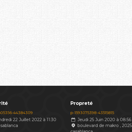
ité
Propreté
605356-44384309
p-1593075398-43515815
dredi 22 Juillet 2022 à 11:30
Jeudi 25 Juin 2020 à 08:56
asablanca
boulevard de makro , 2025
casablanca