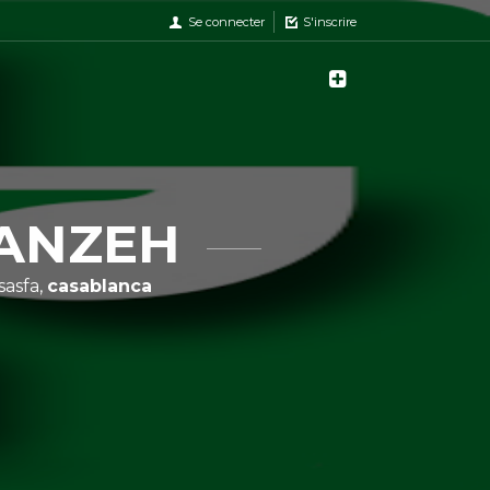
Se connecter
S'inscrire
MANZEH
sasfa,
casablanca