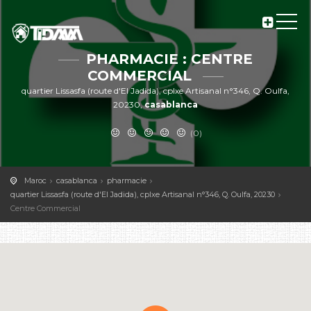
PHARMACIE : CENTRE
COMMERCIAL
quartier Lissasfa (route d'El Jadida), cplxe Artisanal n°346, Q. Oulfa,
20230,
casablanca
(0)
Maroc
casablanca
pharmacie
quartier Lissasfa (route d'El Jadida), cplxe Artisanal n°346, Q. Oulfa, 20230
Centre Commercial