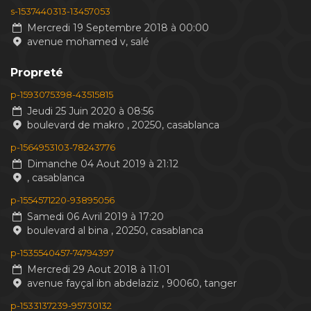
s-1537440313-13457053
Mercredi 19 Septembre 2018 à 00:00
avenue mohamed v, salé
Propreté
p-1593075398-43515815
Jeudi 25 Juin 2020 à 08:56
boulevard de makro , 20250, casablanca
p-1564953103-78243776
Dimanche 04 Aout 2019 à 21:12
, casablanca
p-1554571220-93895056
Samedi 06 Avril 2019 à 17:20
boulevard al bina , 20250, casablanca
p-1535540457-74794397
Mercredi 29 Aout 2018 à 11:01
avenue fayçal ibn abdelaziz , 90060, tanger
p-1533137239-95730132