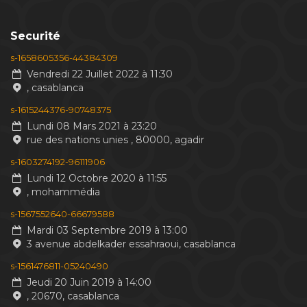
Securité
s-1658605356-44384309
Vendredi 22 Juillet 2022 à 11:30
, casablanca
s-1615244376-90748375
Lundi 08 Mars 2021 à 23:20
rue des nations unies , 80000, agadir
s-1603274192-96111906
Lundi 12 Octobre 2020 à 11:55
, mohammédia
s-1567552640-66679588
Mardi 03 Septembre 2019 à 13:00
3 avenue abdelkader essahraoui, casablanca
s-1561476811-05240490
Jeudi 20 Juin 2019 à 14:00
, 20670, casablanca