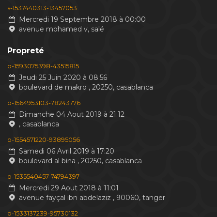
s-1537440313-13457053
Mercredi 19 Septembre 2018 à 00:00
avenue mohamed v, salé
Propreté
p-1593075398-43515815
Jeudi 25 Juin 2020 à 08:56
boulevard de makro , 20250, casablanca
p-1564953103-78243776
Dimanche 04 Aout 2019 à 21:12
, casablanca
p-1554571220-93895056
Samedi 06 Avril 2019 à 17:20
boulevard al bina , 20250, casablanca
p-1535540457-74794397
Mercredi 29 Aout 2018 à 11:01
avenue fayçal ibn abdelaziz , 90060, tanger
p-1533137239-95730132