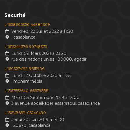
Securité
s-1658605356-44384309
Vendredi 22 Juillet 2022 à 11:30
, casablanca
s-1615244376-90748375
Lundi 08 Mars 2021 à 23:20
rue des nations unies , 80000, agadir
s-1603274192-96111906
Lundi 12 Octobre 2020 à 11:55
, mohammédia
s-1567552640-66679588
Mardi 03 Septembre 2019 à 13:00
3 avenue abdelkader essahraoui, casablanca
s-1561476811-05240490
Jeudi 20 Juin 2019 à 14:00
, 20670, casablanca