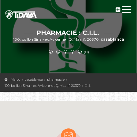
PHARMACIE : C.I.L.
100, bd Ibn Sina - ex Avicenne , Q. Maarif, 20370,
casablanca
(0)
Maroc
casablanca
pharmacie
100, bd Ibn Sina - ex Avicenne , Q. Maarif, 20370
C.i.l.