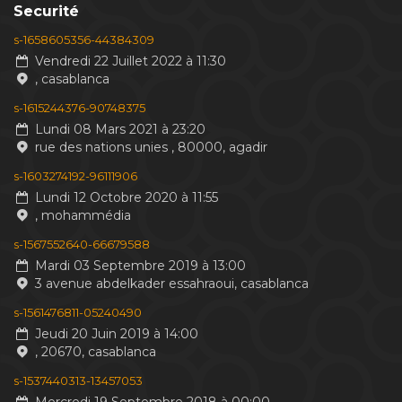
Securité
s-1658605356-44384309
Vendredi 22 Juillet 2022 à 11:30
, casablanca
s-1615244376-90748375
Lundi 08 Mars 2021 à 23:20
rue des nations unies , 80000, agadir
s-1603274192-96111906
Lundi 12 Octobre 2020 à 11:55
, mohammédia
s-1567552640-66679588
Mardi 03 Septembre 2019 à 13:00
3 avenue abdelkader essahraoui, casablanca
s-1561476811-05240490
Jeudi 20 Juin 2019 à 14:00
, 20670, casablanca
s-1537440313-13457053