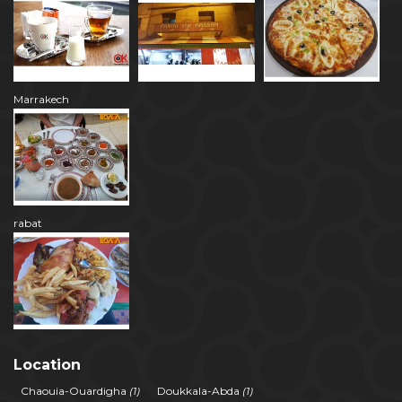
Marrakech
rabat
Location
Chaouia-Ouardigha
(1)
Doukkala-Abda
(1)