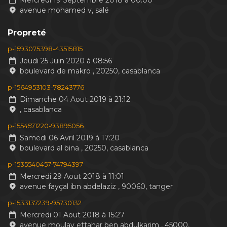
Mercredi 19 Septembre 2018 à 00:00
avenue mohamed v, salé
Propreté
p-1593075398-43515815
Jeudi 25 Juin 2020 à 08:56
boulevard de makro , 20250, casablanca
p-1564953103-78243776
Dimanche 04 Aout 2019 à 21:12
, casablanca
p-1554571220-93895056
Samedi 06 Avril 2019 à 17:20
boulevard al bina , 20250, casablanca
p-1535540457-74794397
Mercredi 29 Aout 2018 à 11:01
avenue fayçal ibn abdelaziz , 90060, tanger
p-1533137239-95730132
Mercredi 01 Aout 2018 à 15:27
avenue moulay ettahar ben abdulkarim , 45000,