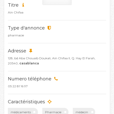
Titre
Aïn Chifaa
Type d'annonce
pharmacie
Adresse
128, bd Aba Chouaïb Doukali, Aïn Chifaa II, Q. Hay El Farah,
20540,
casablanca
Numero téléphone
05 22 81 16 97
Caractéristiques
médicaments
Pharmacie
médecin