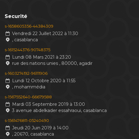
Securité
s-1658605356-44384309
Vendredi 22 Juillet 2022 à 11:30
, casablanca
s-1615244376-90748375
Lundi 08 Mars 2021 à 23:20
rue des nations unies , 80000, agadir
s-1603274192-96111906
Lundi 12 Octobre 2020 à 11:55
, mohammédia
s-1567552640-66679588
Mardi 03 Septembre 2019 à 13:00
3 avenue abdelkader essahraoui, casablanca
s-1561476811-05240490
Jeudi 20 Juin 2019 à 14:00
, 20670, casablanca