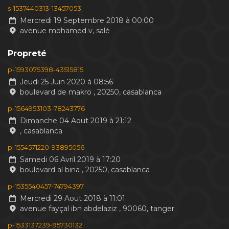
s-1537440313-13457053
Mercredi 19 Septembre 2018 à 00:00
avenue mohamed v, salé
Propreté
p-1593075398-43515815
Jeudi 25 Juin 2020 à 08:56
boulevard de makro , 20250, casablanca
p-1564953103-78243776
Dimanche 04 Aout 2019 à 21:12
, casablanca
p-1554571220-93895056
Samedi 06 Avril 2019 à 17:20
boulevard al bina , 20250, casablanca
p-1535540457-74794397
Mercredi 29 Aout 2018 à 11:01
avenue fayçal ibn abdelaziz , 90060, tanger
p-1533137239-95730132