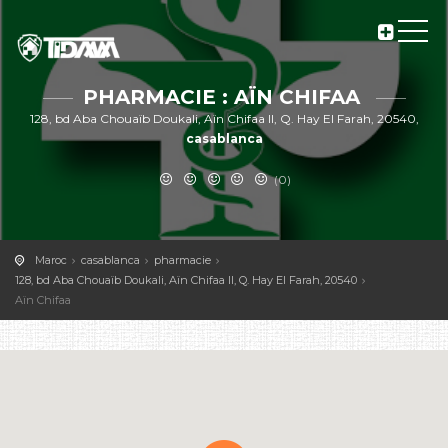
PHARMACIE : AÏN CHIFAA
128, bd Aba Chouaïb Doukali, Aïn Chifaa II, Q. Hay El Farah, 20540,
casablanca
(0)
Maroc
casablanca
pharmacie
128, bd Aba Chouaïb Doukali, Aïn Chifaa II, Q. Hay El Farah, 20540
Aïn Chifaa