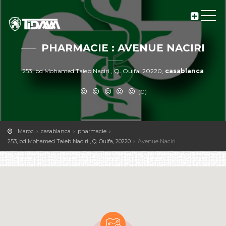
PHARMACIE : AVENUE NACIRI
253, bd Mohamed Taieb Naciri , Q. Oulfa, 20220,
casablanca
(0)
Maroc
casablanca
pharmacie
253, bd Mohamed Taieb Naciri , Q. Oulfa, 20220
Avenue Naciri