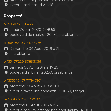
Mercredi 19 Septembre 2018 à 00:00
avenue mohamed v, salé
Propreté
p-1593075398-43515815
Jeudi 25 Juin 2020 à 08:56
boulevard de makro , 20250, casablanca
p-1564953103-78243776
Dimanche 04 Aout 2019 à 21:12
, casablanca
p-1554571220-93895056
Samedi 06 Avril 2019 à 17:20
boulevard al bina , 20250, casablanca
p-1535540457-74794397
Mercredi 29 Aout 2018 à 11:01
avenue fayçal ibn abdelaziz , 90060, tanger
p-1533137239-95730132
Mercredi 01 Aout 2018 à 15:27
avenue moulay ettahar ben abdulkarim , 45000,