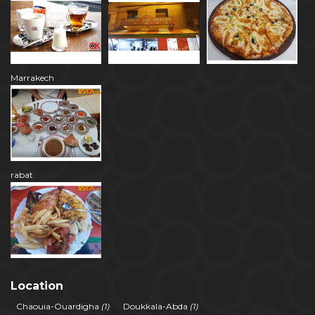
Marrakech
rabat
Location
Chaouia-Ouardigha
(1)
Doukkala-Abda
(1)