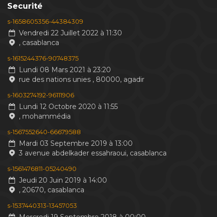
Securité
s-1658605356-44384309
Vendredi 22 Juillet 2022 à 11:30
, casablanca
s-1615244376-90748375
Lundi 08 Mars 2021 à 23:20
rue des nations unies , 80000, agadir
s-1603274192-96111906
Lundi 12 Octobre 2020 à 11:55
, mohammédia
s-1567552640-66679588
Mardi 03 Septembre 2019 à 13:00
3 avenue abdelkader essahraoui, casablanca
s-1561476811-05240490
Jeudi 20 Juin 2019 à 14:00
, 20670, casablanca
s-1537440313-13457053