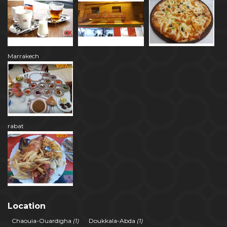
Marrakech
rabat
Location
Chaouia-Ouardigha
(1)
Doukkala-Abda
(1)