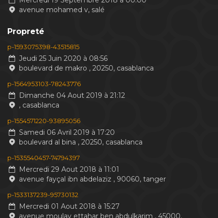
Mercredi 19 Septembre 2018 à 00:00
avenue mohamed v, salé
Propreté
p-1593075398-43515815
Jeudi 25 Juin 2020 à 08:56
boulevard de makro , 20250, casablanca
p-1564953103-78243776
Dimanche 04 Aout 2019 à 21:12
, casablanca
p-1554571220-93895056
Samedi 06 Avril 2019 à 17:20
boulevard al bina , 20250, casablanca
p-1535540457-74794397
Mercredi 29 Aout 2018 à 11:01
avenue fayçal ibn abdelaziz , 90060, tanger
p-1533137239-95730132
Mercredi 01 Aout 2018 à 15:27
avenue moulay ettahar ben abdulkarim , 45000,