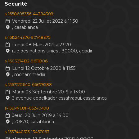
Securité
s-1658605356-44384309
Vendredi 22 Juillet 2022 à 11:30
, casablanca
s-1615244376-90748375
Lundi 08 Mars 2021 à 23:20
rue des nations unies , 80000, agadir
s-1603274192-96111906
Lundi 12 Octobre 2020 à 11:55
, mohammédia
s-1567552640-66679588
Mardi 03 Septembre 2019 à 13:00
3 avenue abdelkader essahraoui, casablanca
s-1561476811-05240490
Jeudi 20 Juin 2019 à 14:00
, 20670, casablanca
s-1537440313-13457053