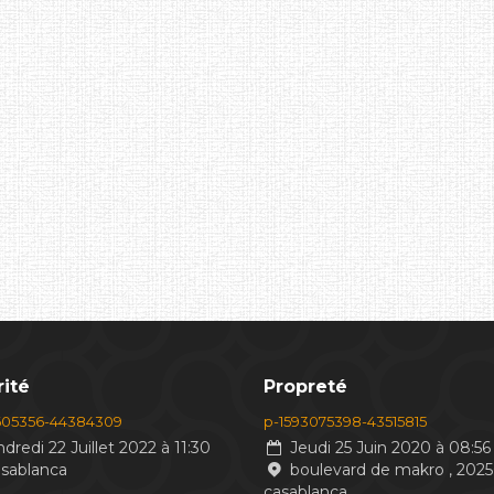
ité
Propreté
605356-44384309
p-1593075398-43515815
dredi 22 Juillet 2022 à 11:30
Jeudi 25 Juin 2020 à 08:56
asablanca
boulevard de makro , 2025
casablanca