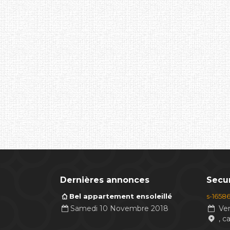
Dernières annonces
Secur
Bel appartement ensoleillé
s-1658
Samedi 10 Novembre 2018
Ven
, c