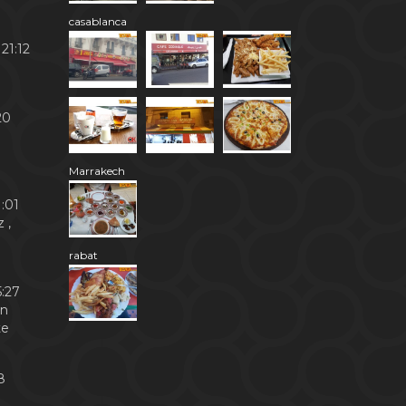
casablanca
21:12
20
Marrakech
:01
 ,
rabat
:27
en
te
8