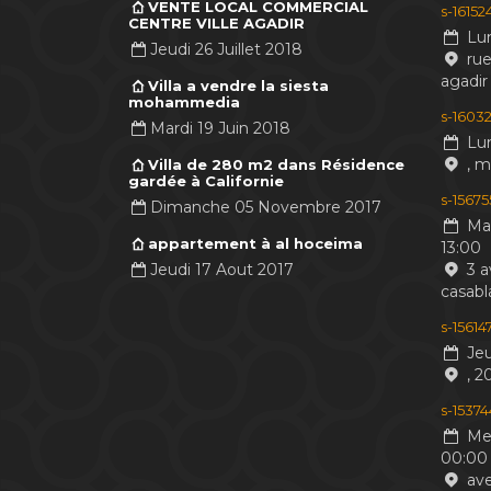
VENTE LOCAL COMMERCIAL
s-1615
CENTRE VILLE AGADIR
Lun
Jeudi 26 Juillet 2018
rue
agadir
Villa a vendre la siesta
mohammedia
s-16032
Mardi 19 Juin 2018
Lun
, 
Villa de 280 m2 dans Résidence
gardée à Californie
s-1567
Dimanche 05 Novembre 2017
Mar
appartement à al hoceima
13:00
Jeudi 17 Aout 2017
3 a
casabl
s-1561
Jeu
, 2
s-1537
Mer
00:00
ave