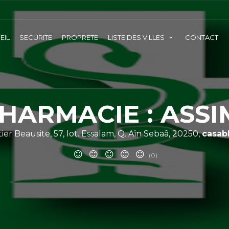
EIL
SECURITE
PROPRETE
LISTE DES VILLES
CONTACT
HARMACIE : ASS
ier Beausite, 57, lot. Essalam, Q. Aïn Sebaâ, 20250,
casab
(0)