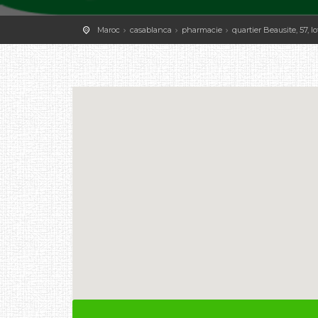
Maroc
casablanca
pharmacie
quartier Beausite, 57, l