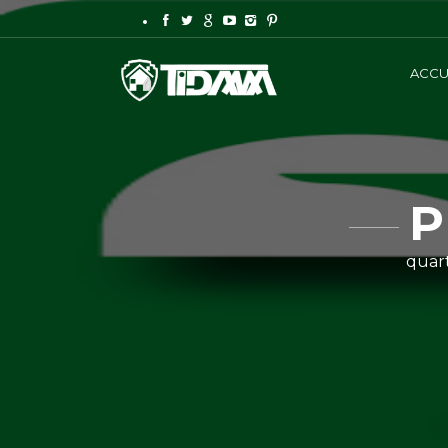
ACCU
P
quart