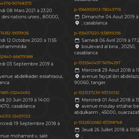
244376-90748375
p-1564953103-78243776
di 08 Mars 2021 à 23:20
 des nations unies , 80000,
Dimanche 04 Aout 2019 à 
, casablanca
74192-96111906
p-1554571220-93895056
di 12 Octobre 2020 à 11:55
Samedi 06 Avril 2019 à 17:
mohammédia
boulevard al bina , 20250,
casablanca
552640-66679588
p-1535540457-74794397
di 03 Septembre 2019 à
Mercredi 29 Aout 2018 à 11
venue abdelkader essahraoui,
avenue fayçal ibn abdelaziz
anca
90060, tanger
476811-05240490
p-1533137239-95730132
di 20 Juin 2019 à 14:00
Mercredi 01 Aout 2018 à 15
0670, casablanca
avenue moulay ettahar b
abdulkarim , 45000, ouarzaza
440313-13457053
p-1532602682-67298748
credi 19 Septembre 2018 à
Jeudi 26 Juillet 2018 à 10:5
nue mohamed v, salé
,