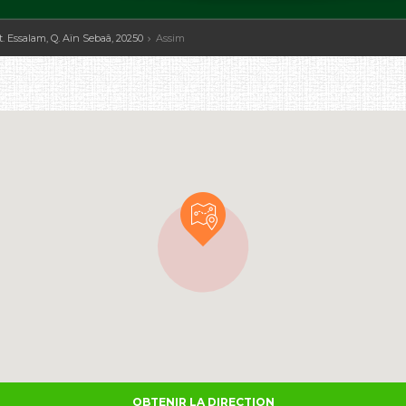
ot. Essalam, Q. Aïn Sebaâ, 20250
Assim
OBTENIR LA DIRECTION