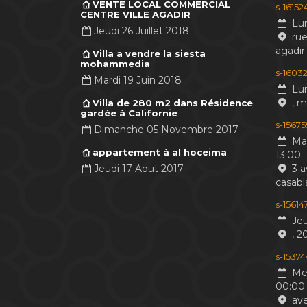
VENTE LOCAL COMMERCIAL
s-1615
CENTRE VILLE AGADIR
Lun
Jeudi 26 Juillet 2018
rue
agadir
Villa a vendre la siesta
mohammedia
s-16032
Mardi 19 Juin 2018
Lun
, 
Villa de 280 m2 dans Résidence
gardée à Californie
s-1567
Dimanche 05 Novembre 2017
Mar
appartement à al hoceima
13:00
Jeudi 17 Aout 2017
3 a
casabl
s-1561
Jeu
, 2
s-1537
Mer
00:00
ave