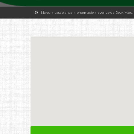
Maroc
casablanca
pharmacie
avenue du Deux Mars, lo