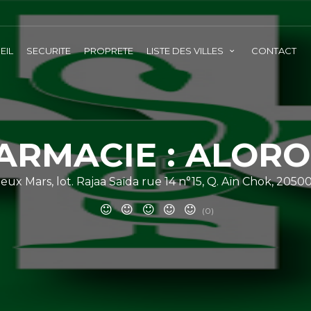
EIL
SECURITE
PROPRETE
LISTE DES VILLES
CONTACT
ARMACIE : ALOR
x Mars, lot. Rajaa Saïda rue 14 n°15, Q. Aïn Chok, 2050
(0)