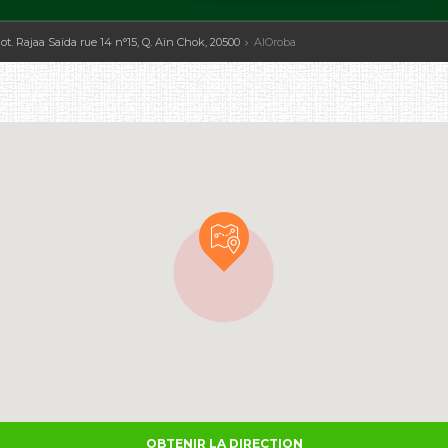
t. Rajaa Saïda rue 14 n°15, Q. Aïn Chok, 20500
AlOroba
OBTENIR LA DIRECTION