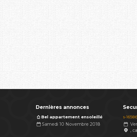
Dernières annonces
Secur
Bel appartement ensoleillé
s-1658
Samedi 10 Novembre 2018
Ven
, c