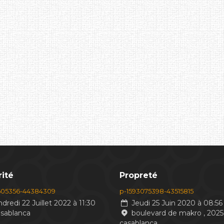
ité
Propreté
605356-44384309
p-1593075398-43515815
dredi 22 Juillet 2022 à 11:30
Jeudi 25 Juin 2020 à 08:56
asablanca
boulevard de makro , 2025
casablanca