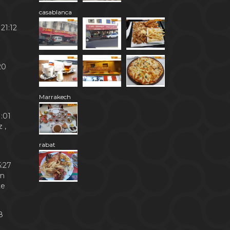
casablanca
21:12
20
Marrakech
:01
 ,
rabat
:27
en
te
8