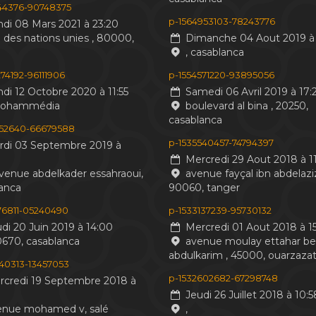
244376-90748375
p-1564953103-78243776
di 08 Mars 2021 à 23:20
 des nations unies , 80000,
Dimanche 04 Aout 2019 à 
, casablanca
74192-96111906
p-1554571220-93895056
di 12 Octobre 2020 à 11:55
Samedi 06 Avril 2019 à 17:
mohammédia
boulevard al bina , 20250,
casablanca
552640-66679588
p-1535540457-74794397
di 03 Septembre 2019 à
Mercredi 29 Aout 2018 à 11
venue abdelkader essahraoui,
avenue fayçal ibn abdelaziz
anca
90060, tanger
476811-05240490
p-1533137239-95730132
di 20 Juin 2019 à 14:00
Mercredi 01 Aout 2018 à 15
0670, casablanca
avenue moulay ettahar b
abdulkarim , 45000, ouarzaza
440313-13457053
p-1532602682-67298748
credi 19 Septembre 2018 à
Jeudi 26 Juillet 2018 à 10:5
nue mohamed v, salé
,