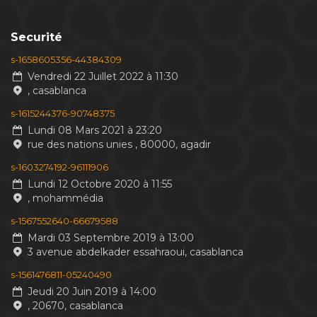
Securité
s-1658605356-44384309
Vendredi 22 Juillet 2022 à 11:30
, casablanca
s-1615244376-90748375
Lundi 08 Mars 2021 à 23:20
rue des nations unies , 80000, agadir
s-1603274192-96111906
Lundi 12 Octobre 2020 à 11:55
, mohammédia
s-1567552640-66679588
Mardi 03 Septembre 2019 à 13:00
3 avenue abdelkader essahraoui, casablanca
s-1561476811-05240490
Jeudi 20 Juin 2019 à 14:00
, 20670, casablanca