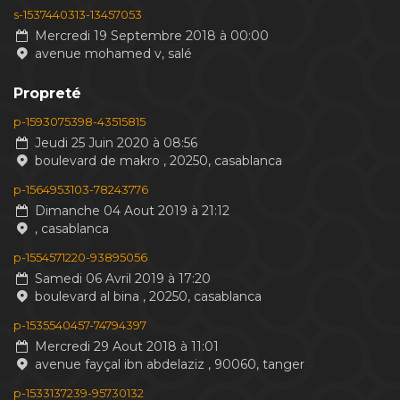
s-1537440313-13457053
Mercredi 19 Septembre 2018 à 00:00
avenue mohamed v, salé
Propreté
p-1593075398-43515815
Jeudi 25 Juin 2020 à 08:56
boulevard de makro , 20250, casablanca
p-1564953103-78243776
Dimanche 04 Aout 2019 à 21:12
, casablanca
p-1554571220-93895056
Samedi 06 Avril 2019 à 17:20
boulevard al bina , 20250, casablanca
p-1535540457-74794397
Mercredi 29 Aout 2018 à 11:01
avenue fayçal ibn abdelaziz , 90060, tanger
p-1533137239-95730132