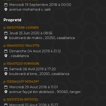
Mercredi 19 Septembre 2018 à 00:00
avenue mohamed v, salé
Propreté
p-1593075398-43515815
Jeudi 25 Juin 2020 à 08:56
boulevard de makro , 20250, casablanca
p-1564953103-78243776
Dimanche 04 Aout 2019 à 21:12
, casablanca
p-1554571220-93895056
Samedi 06 Avril 2019 à 17:20
boulevard al bina , 20250, casablanca
p-1535540457-74794397
Mercredi 29 Aout 2018 à 11:01
avenue fayçal ibn abdelaziz , 90060, tanger
p-1533137239-95730132
Mercredi 01 Aout 2018 à 15:27