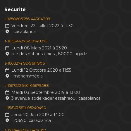
Securité
s-1658605356-44384309
Vendredi 22 Juillet 2022 à 11:30
, casablanca
s-1615244376-90748375
Lundi 08 Mars 2021 à 23:20
rue des nations unies , 80000, agadir
s-1603274192-96111906
Lundi 12 Octobre 2020 à 11:55
, mohammédia
s-1567552640-66679588
Mardi 03 Septembre 2019 à 13:00
3 avenue abdelkader essahraoui, casablanca
s-1561476811-05240490
Jeudi 20 Juin 2019 à 14:00
, 20670, casablanca
s-1537440313-13457053