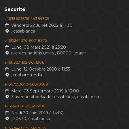
Securité
s-1658605356-44384309
Vendredi 22 Juillet 2022 à 11:30
, casablanca
s-1615244376-90748375
Lundi 08 Mars 2021 à 23:20
rue des nations unies , 80000, agadir
s-1603274192-96111906
Lundi 12 Octobre 2020 à 11:55
, mohammédia
s-1567552640-66679588
Mardi 03 Septembre 2019 à 13:00
3 avenue abdelkader essahraoui, casablanca
s-1561476811-05240490
Jeudi 20 Juin 2019 à 14:00
, 20670, casablanca
s-1537440313-13457053