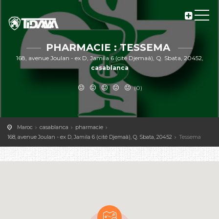
PHARMACIE : TESSEMA
168, avenue Joulan - ex D, Jamila 6 (cité Djemaâ), Q. Sbata, 20452,
casablanca
(0)
Maroc
casablanca
pharmacie
168, avenue Joulan - ex D, Jamila 6 (cité Djemaâ), Q. Sbata, 20452
Tessema