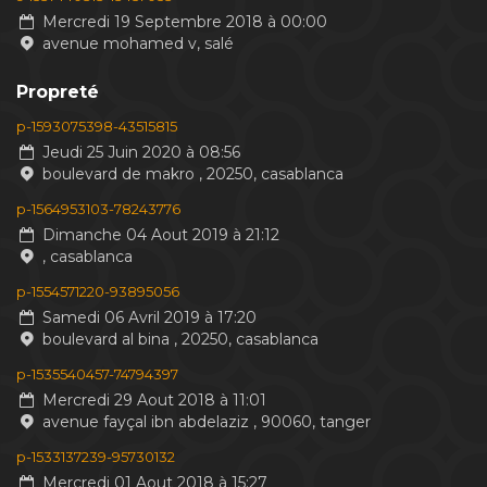
Mercredi 19 Septembre 2018 à 00:00
avenue mohamed v, salé
Propreté
p-1593075398-43515815
Jeudi 25 Juin 2020 à 08:56
boulevard de makro , 20250, casablanca
p-1564953103-78243776
Dimanche 04 Aout 2019 à 21:12
, casablanca
p-1554571220-93895056
Samedi 06 Avril 2019 à 17:20
boulevard al bina , 20250, casablanca
p-1535540457-74794397
Mercredi 29 Aout 2018 à 11:01
avenue fayçal ibn abdelaziz , 90060, tanger
p-1533137239-95730132
Mercredi 01 Aout 2018 à 15:27