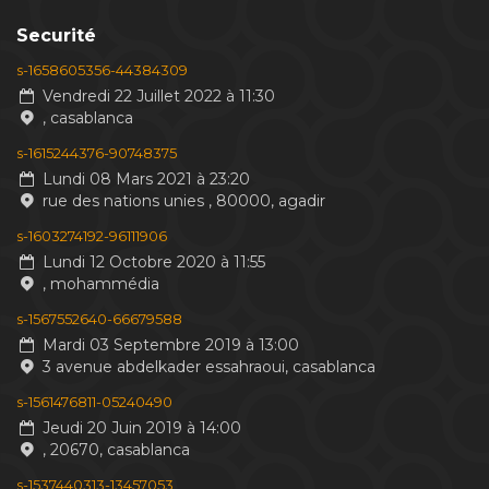
Securité
s-1658605356-44384309
Vendredi 22 Juillet 2022 à 11:30
, casablanca
s-1615244376-90748375
Lundi 08 Mars 2021 à 23:20
rue des nations unies , 80000, agadir
s-1603274192-96111906
Lundi 12 Octobre 2020 à 11:55
, mohammédia
s-1567552640-66679588
Mardi 03 Septembre 2019 à 13:00
3 avenue abdelkader essahraoui, casablanca
s-1561476811-05240490
Jeudi 20 Juin 2019 à 14:00
, 20670, casablanca
s-1537440313-13457053