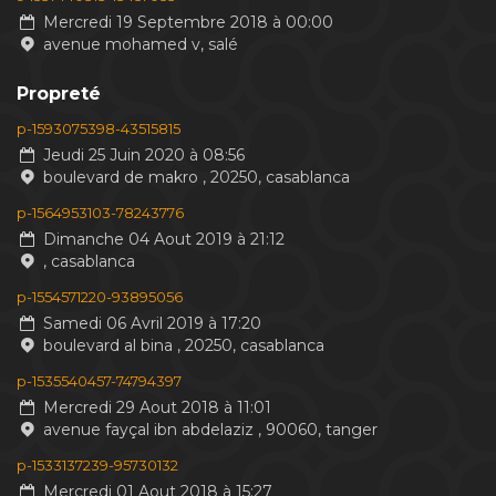
Mercredi 19 Septembre 2018 à 00:00
avenue mohamed v, salé
Propreté
p-1593075398-43515815
Jeudi 25 Juin 2020 à 08:56
boulevard de makro , 20250, casablanca
p-1564953103-78243776
Dimanche 04 Aout 2019 à 21:12
, casablanca
p-1554571220-93895056
Samedi 06 Avril 2019 à 17:20
boulevard al bina , 20250, casablanca
p-1535540457-74794397
Mercredi 29 Aout 2018 à 11:01
avenue fayçal ibn abdelaziz , 90060, tanger
p-1533137239-95730132
Mercredi 01 Aout 2018 à 15:27