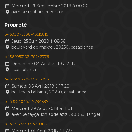
Mercredi 19 Septembre 2018 à 00:00
avenue mohamed v, salé
Propreté
p-1593075398-43515815
Jeudi 25 Juin 2020 à 08:56
boulevard de makro , 20250, casablanca
p-1564953103-78243776
Dimanche 04 Aout 2019 à 21:12
, casablanca
p-1554571220-93895056
Samedi 06 Avril 2019 à 17:20
boulevard al bina , 20250, casablanca
p-1535540457-74794397
Mercredi 29 Aout 2018 à 11:01
avenue fayçal ibn abdelaziz , 90060, tanger
p-1533137239-95730132
Mercredi 01 Aout 2018 à 15:27