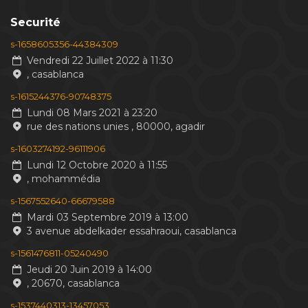
Securité
s-1658605356-44384309
Vendredi 22 Juillet 2022 à 11:30
, casablanca
s-1615244376-90748375
Lundi 08 Mars 2021 à 23:20
rue des nations unies , 80000, agadir
s-1603274192-96111906
Lundi 12 Octobre 2020 à 11:55
, mohammédia
s-1567552640-66679588
Mardi 03 Septembre 2019 à 13:00
3 avenue abdelkader essahraoui, casablanca
s-1561476811-05240490
Jeudi 20 Juin 2019 à 14:00
, 20670, casablanca
s-1537440313-13457053