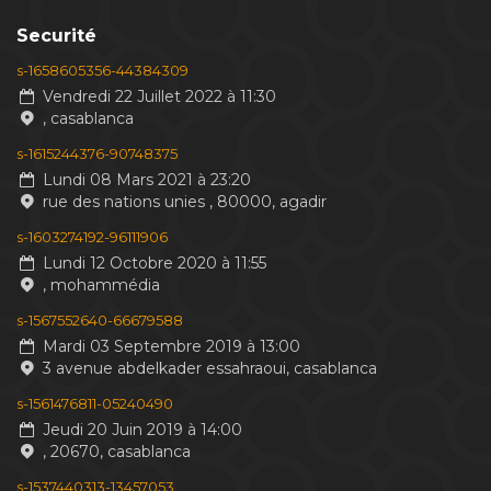
Securité
s-1658605356-44384309
Vendredi 22 Juillet 2022 à 11:30
, casablanca
s-1615244376-90748375
Lundi 08 Mars 2021 à 23:20
rue des nations unies , 80000, agadir
s-1603274192-96111906
Lundi 12 Octobre 2020 à 11:55
, mohammédia
s-1567552640-66679588
Mardi 03 Septembre 2019 à 13:00
3 avenue abdelkader essahraoui, casablanca
s-1561476811-05240490
Jeudi 20 Juin 2019 à 14:00
, 20670, casablanca
s-1537440313-13457053