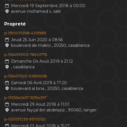
Mercredi 19 Septembre 2018 à 00:00
avenue mohamed v, salé
Propreté
p-1593075398-43515815
Jeudi 25 Juin 2020 à 08:56
boulevard de makro , 20250, casablanca
p-1564953103-78243776
Dimanche 04 Aout 2019 à 21:12
, casablanca
p-1554571220-93895056
Samedi 06 Avril 2019 à 17:20
boulevard al bina , 20250, casablanca
p-1535540457-74794397
Mercredi 29 Aout 2018 à 11:01
avenue fayçal ibn abdelaziz , 90060, tanger
p-1533137239-95730132
Mercredi 01 Aout 2018 à 15:27