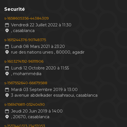
Securité
s-1658605356-44384309
Vendredi 22 Juillet 2022 à 11:30
, casablanca
s-1615244376-90748375
Lundi 08 Mars 2021 à 23:20
rue des nations unies , 80000, agadir
s-1603274192-96111906
Lundi 12 Octobre 2020 à 11:55
, mohammédia
s-1567552640-66679588
Mardi 03 Septembre 2019 à 13:00
3 avenue abdelkader essahraoui, casablanca
s-1561476811-05240490
Jeudi 20 Juin 2019 à 14:00
, 20670, casablanca
s-1537440313-13457053