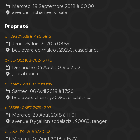
Mercredi 19 Septembre 2018 à 00:00
avenue mohamed v, salé
Propreté
p-1593075398-43515815
Jeudi 25 Juin 2020 à 08:56
boulevard de makro , 20250, casablanca
p-1564953103-78243776
Dimanche 04 Aout 2019 à 21:12
, casablanca
p-1554571220-93895056
Samedi 06 Avril 2019 à 17:20
boulevard al bina , 20250, casablanca
p-1535540457-74794397
Mercredi 29 Aout 2018 à 11:01
avenue fayçal ibn abdelaziz , 90060, tanger
p-1533137239-95730132
Mercredi 01 Aout 2018 à 15:27