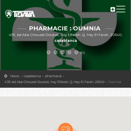
PHARMACIE : OUMNIA
439, bd Aba Chouaïb Doukali, hay Elfarah, Q. Hay El Farah, 20540,
casablanca
(0)
Maroc
casablanca
pharmacie
439, bd Aba Chouaïb Doukali, hay Elfarah, Q. Hay El Farah, 20540
Oumnia