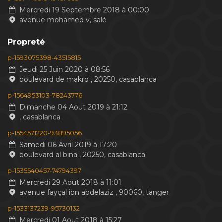
Mercredi 19 Septembre 2018 à 00:00
avenue mohamed v, salé
Propreté
p-1593075398-43515815
Jeudi 25 Juin 2020 à 08:56
boulevard de makro , 20250, casablanca
p-1564953103-78243776
Dimanche 04 Aout 2019 à 21:12
, casablanca
p-1554571220-93895056
Samedi 06 Avril 2019 à 17:20
boulevard al bina , 20250, casablanca
p-1535540457-74794397
Mercredi 29 Aout 2018 à 11:01
avenue fayçal ibn abdelaziz , 90060, tanger
p-1533137239-95730132
Mercredi 01 Aout 2018 à 15:27