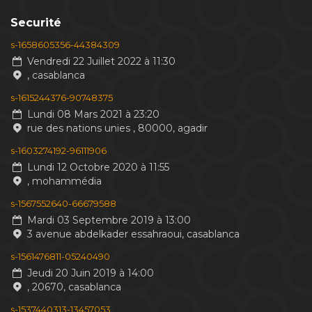
Securité
s-1658605356-44384309
Vendredi 22 Juillet 2022 à 11:30
, casablanca
s-1615244376-90748375
Lundi 08 Mars 2021 à 23:20
rue des nations unies , 80000, agadir
s-1603274192-96111906
Lundi 12 Octobre 2020 à 11:55
, mohammédia
s-1567552640-66679588
Mardi 03 Septembre 2019 à 13:00
3 avenue abdelkader essahraoui, casablanca
s-1561476811-05240490
Jeudi 20 Juin 2019 à 14:00
, 20670, casablanca
s-1537440313-13457053