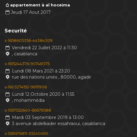
appartement à al hoceima
Jeudi 17 Aout 2017
Securité
s-1658605356-44384309
Vendredi 22 Juillet 2022 à 11:30
, casablanca
s-1615244376-90748375
Lundi 08 Mars 2021 à 23:20
rue des nations unies , 80000, agadir
s-1603274192-96111906
Lundi 12 Octobre 2020 à 11:55
, mohammédia
s-1567552640-66679588
Mardi 03 Septembre 2019 à 13:00
3 avenue abdelkader essahraoui, casablanca
s-1561476811-05240490