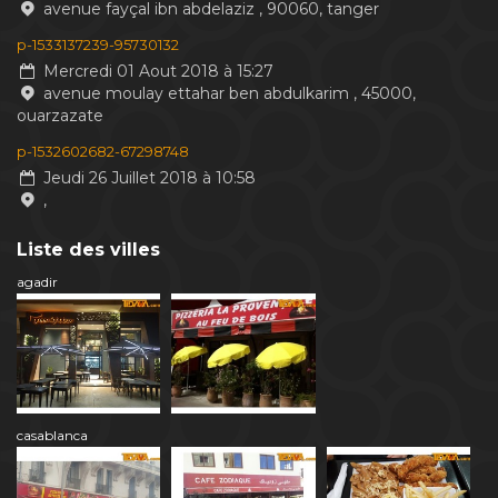
avenue fayçal ibn abdelaziz , 90060, tanger
p-1533137239-95730132
Mercredi 01 Aout 2018 à 15:27
avenue moulay ettahar ben abdulkarim , 45000,
ouarzazate
p-1532602682-67298748
Jeudi 26 Juillet 2018 à 10:58
,
Liste des villes
agadir
casablanca