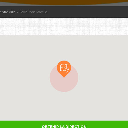
entre Ville
Ecole Jean Marc-k
OBTENIR LA DIRECTION