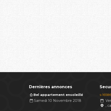
Dernières annonces
Secur
Bel appartement ensoleillé
s-1658
Samedi 10 Novembre 2018
Ven
, c