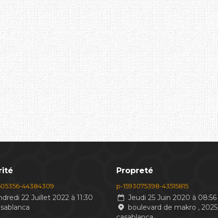
ité
Propreté
605356-44384309
p-1593075398-43515815
dredi 22 Juillet 2022 à 11:30
Jeudi 25 Juin 2020 à 08:56
asablanca
boulevard de makro , 2025
casablanca