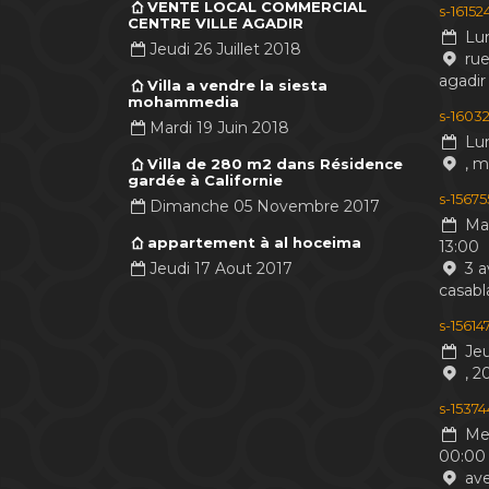
VENTE LOCAL COMMERCIAL
s-1615
CENTRE VILLE AGADIR
Lun
Jeudi 26 Juillet 2018
rue
agadir
Villa a vendre la siesta
mohammedia
s-16032
Mardi 19 Juin 2018
Lun
, 
Villa de 280 m2 dans Résidence
gardée à Californie
s-1567
Dimanche 05 Novembre 2017
Mar
appartement à al hoceima
13:00
Jeudi 17 Aout 2017
3 a
casabl
s-1561
Jeu
, 2
s-1537
Mer
00:00
ave