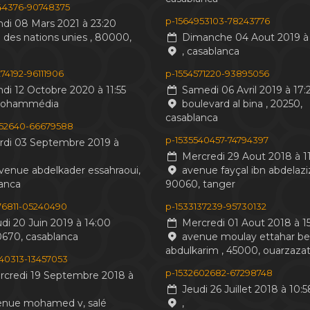
244376-90748375
p-1564953103-78243776
di 08 Mars 2021 à 23:20
 des nations unies , 80000,
Dimanche 04 Aout 2019 à 
, casablanca
74192-96111906
p-1554571220-93895056
di 12 Octobre 2020 à 11:55
Samedi 06 Avril 2019 à 17:
mohammédia
boulevard al bina , 20250,
casablanca
552640-66679588
p-1535540457-74794397
di 03 Septembre 2019 à
Mercredi 29 Aout 2018 à 11
venue abdelkader essahraoui,
avenue fayçal ibn abdelaziz
anca
90060, tanger
476811-05240490
p-1533137239-95730132
di 20 Juin 2019 à 14:00
Mercredi 01 Aout 2018 à 15
0670, casablanca
avenue moulay ettahar b
abdulkarim , 45000, ouarzaza
440313-13457053
p-1532602682-67298748
credi 19 Septembre 2018 à
Jeudi 26 Juillet 2018 à 10:5
nue mohamed v, salé
,