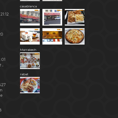
casablanca
21:12
20
Marrakech
:01
 ,
rabat
:27
en
te
8