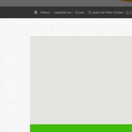
Maroc
casablanca
Ecole
72, avenue Mers Sultan , Q. C