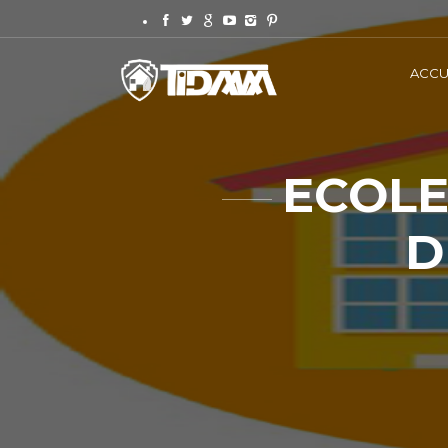
ACCU
ECOLE
D