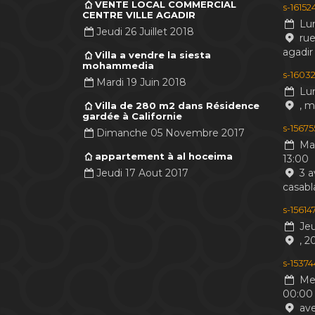
VENTE LOCAL COMMERCIAL
s-1615
CENTRE VILLE AGADIR
Lun
Jeudi 26 Juillet 2018
rue
agadir
Villa a vendre la siesta
mohammedia
s-16032
Mardi 19 Juin 2018
Lun
, 
Villa de 280 m2 dans Résidence
gardée à Californie
s-1567
Dimanche 05 Novembre 2017
Mar
appartement à al hoceima
13:00
Jeudi 17 Aout 2017
3 a
casabl
s-1561
Jeu
, 2
s-1537
Mer
00:00
ave