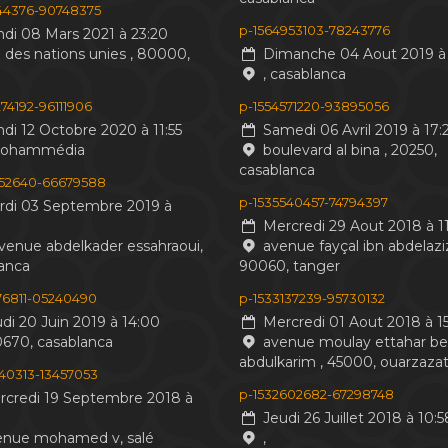
244376-90748375
p-1564953103-78243776
di 08 Mars 2021 à 23:20
 des nations unies , 80000,
Dimanche 04 Aout 2019 à 
, casablanca
74192-96111906
p-1554571220-93895056
di 12 Octobre 2020 à 11:55
Samedi 06 Avril 2019 à 17:
mohammédia
boulevard al bina , 20250,
casablanca
552640-66679588
p-1535540457-74794397
di 03 Septembre 2019 à
Mercredi 29 Aout 2018 à 11
venue abdelkader essahraoui,
avenue fayçal ibn abdelaziz
anca
90060, tanger
476811-05240490
p-1533137239-95730132
di 20 Juin 2019 à 14:00
Mercredi 01 Aout 2018 à 15
0670, casablanca
avenue moulay ettahar b
abdulkarim , 45000, ouarzaza
440313-13457053
p-1532602682-67298748
credi 19 Septembre 2018 à
Jeudi 26 Juillet 2018 à 10:5
nue mohamed v, salé
,