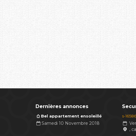
Dernières annonces
Secur
Bel appartement ensoleillé
s-1658
Samedi 10 Novembre 2018
Ven
, c