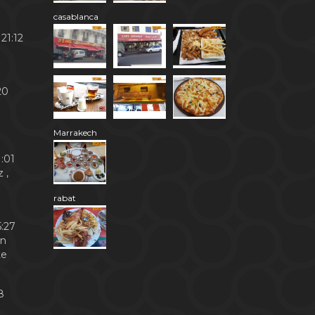
casablanca
21:12
20
Marrakech
:01
 ,
rabat
:27
en
te
8