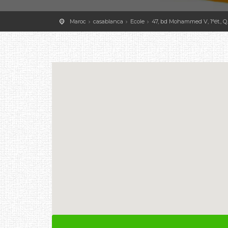
Maroc
casablanca
Ecole
47, bd Mohammed V, 1°ét., Q.