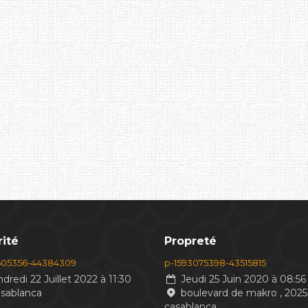
ité
Propreté
605356-44384309
p-1593075398-43515815
dredi 22 Juillet 2022 à 11:30
Jeudi 25 Juin 2020 à 08:56
asablanca
boulevard de makro , 2025
casablanca