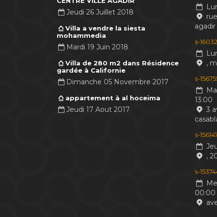
CENTRE VILLE AGADIR
Lun
Jeudi 26 Juillet 2018
rue
agadir
Villa a vendre la siesta
mohammedia
s-16032
Mardi 19 Juin 2018
Lun
, 
Villa de 280 m2 dans Résidence
gardée à Californie
s-1567
Dimanche 05 Novembre 2017
Mar
appartement à al hoceima
13:00
Jeudi 17 Aout 2017
3 a
casabl
s-1561
Jeu
, 2
s-1537
Mer
00:00
ave