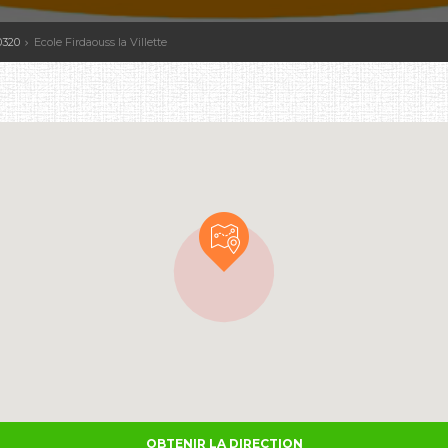
20320
Ecole Firdaouss la Villette
OBTENIR LA DIRECTION