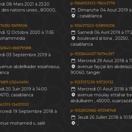
p-1564953103-78243776
di 08 Mars 2021 à 23:20
 des nations unies , 80000,
Dimanche 04 Aout 2019 à 
, casablanca
74192-96111906
p-1554571220-93895056
di 12 Octobre 2020 à 11:55
Samedi 06 Avril 2019 à 17:
mohammédia
boulevard al bina , 20250,
casablanca
552640-66679588
p-1535540457-74794397
di 03 Septembre 2019 à
Mercredi 29 Aout 2018 à 11
venue abdelkader essahraoui,
avenue fayçal ibn abdelaziz
anca
90060, tanger
476811-05240490
p-1533137239-95730132
di 20 Juin 2019 à 14:00
Mercredi 01 Aout 2018 à 15
0670, casablanca
avenue moulay ettahar b
abdulkarim , 45000, ouarzaza
440313-13457053
p-1532602682-67298748
credi 19 Septembre 2018 à
Jeudi 26 Juillet 2018 à 10:5
nue mohamed v, salé
,