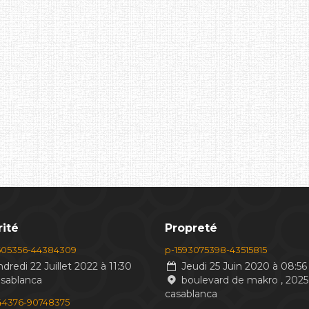
ité
Propreté
605356-44384309
p-1593075398-43515815
dredi 22 Juillet 2022 à 11:30
Jeudi 25 Juin 2020 à 08:56
asablanca
boulevard de makro , 2025
casablanca
244376-90748375