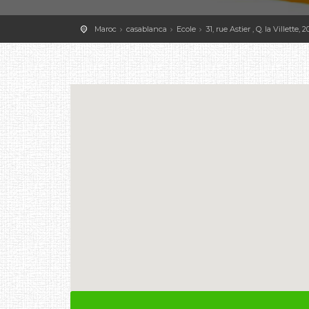
Maroc
casablanca
Ecole
31, rue Astier , Q. la Villette, 