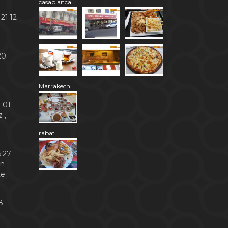
casablanca
21:12
20
Marrakech
:01
 ,
rabat
:27
en
te
8