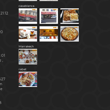
casablanca
21:12
20
Marrakech
:01
 ,
rabat
:27
en
te
8