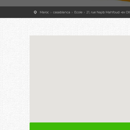
Maroc
casablanca
Ecole
21, rue Najib Mahfoud -ex Ollie