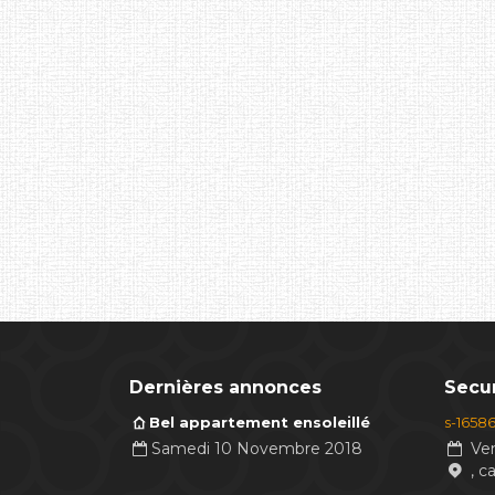
Dernières annonces
Secur
Bel appartement ensoleillé
s-1658
Samedi 10 Novembre 2018
Ven
, c