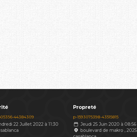
ité
Propreté
605356-44384309
p-1593075398-43515815
dredi 22 Juillet 2022 à 11:30
Jeudi 25 Juin 2020 à 08:56
asablanca
boulevard de makro , 2025
casablanca