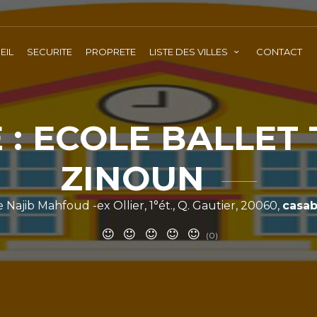
EIL
SECURITE
PROPRETE
LISTE DES VILLES
CONTACT
 : ECOLE BALLET
ZINOUN
e Najib Mahfoud -ex Ollier, 1°ét., Q. Gautier, 20060,
casab
(0)