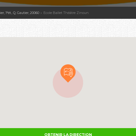
r, 1°ét., Q. Gautier, 20060
Ecole Ballet Théâtre Zinoun
OBTENIR LA DIRECTION