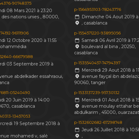
244376-90748375
p-1564953103-78243776
di 08 Mars 2021 à 23:20
 des nations unies , 80000,
Dimanche 04 Aout 2019 à 
, casablanca
74192-96111906
p-1554571220-93895056
di 12 Octobre 2020 à 11:55
Samedi 06 Avril 2019 à 17:
mohammédia
boulevard al bina , 20250,
casablanca
552640-66679588
p-1535540457-74794397
di 03 Septembre 2019 à
Mercredi 29 Aout 2018 à 11
venue abdelkader essahraoui,
avenue fayçal ibn abdelaziz
anca
90060, tanger
476811-05240490
p-1533137239-95730132
di 20 Juin 2019 à 14:00
Mercredi 01 Aout 2018 à 15
0670, casablanca
avenue moulay ettahar b
abdulkarim , 45000, ouarzaza
440313-13457053
p-1532602682-67298748
credi 19 Septembre 2018 à
Jeudi 26 Juillet 2018 à 10:5
nue mohamed v, salé
,