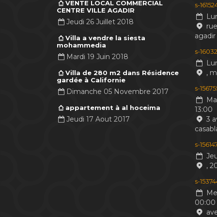
VENTE LOCAL COMMERCIAL
s-1615
CENTRE VILLE AGADIR
Lun
Jeudi 26 Juillet 2018
rue
agadir
Villa a vendre la siesta
mohammedia
s-16032
Mardi 19 Juin 2018
Lun
, 
Villa de 280 m2 dans Résidence
gardée à Californie
s-1567
Dimanche 05 Novembre 2017
Mar
appartement à al hoceima
13:00
Jeudi 17 Aout 2017
3 a
casabl
s-1561
Jeu
, 2
s-1537
Mer
00:00
ave