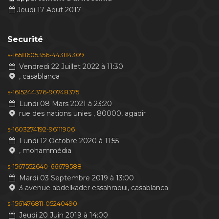
Jeudi 17 Aout 2017
Securité
s-1658605356-44384309
Vendredi 22 Juillet 2022 à 11:30
, casablanca
s-1615244376-90748375
Lundi 08 Mars 2021 à 23:20
rue des nations unies , 80000, agadir
s-1603274192-96111906
Lundi 12 Octobre 2020 à 11:55
, mohammédia
s-1567552640-66679588
Mardi 03 Septembre 2019 à 13:00
3 avenue abdelkader essahraoui, casablanca
s-1561476811-05240490
Jeudi 20 Juin 2019 à 14:00