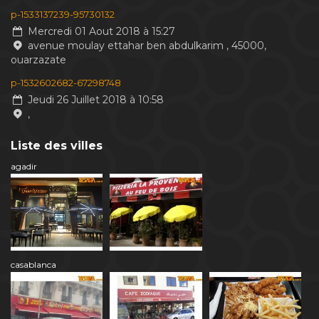
p-1533137239-95730132
Mercredi 01 Aout 2018 à 15:27
avenue moulay ettahar ben abdulkarim , 45000,
ouarzazate
p-1532602682-67298748
Jeudi 26 Juillet 2018 à 10:58
,
Liste des villes
agadir
casablanca