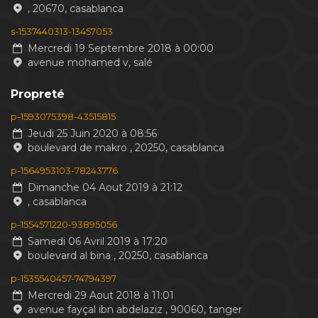
, 20670, casablanca
s-1537440313-13457053
Mercredi 19 Septembre 2018 à 00:00
avenue mohamed v, salé
Propreté
p-1593075398-43515815
Jeudi 25 Juin 2020 à 08:56
boulevard de makro , 20250, casablanca
p-1564953103-78243776
Dimanche 04 Aout 2019 à 21:12
, casablanca
p-1554571220-93895056
Samedi 06 Avril 2019 à 17:20
boulevard al bina , 20250, casablanca
p-1535540457-74794397
Mercredi 29 Aout 2018 à 11:01
avenue fayçal ibn abdelaziz , 90060, tanger