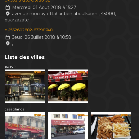
p-1533137239-95730132
Mercredi 01 Aout 2018 à 15:27
avenue moulay ettahar ben abdulkarim , 45000,
ouarzazate
p-1532602682-67298748
Jeudi 26 Juillet 2018 à 10:58
,
Liste des villes
agadir
casablanca