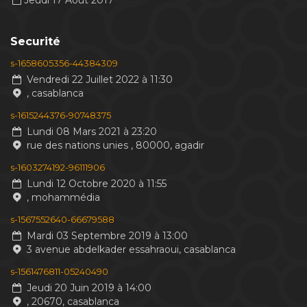
Jeudi 17 Aout 2017
Securité
s-1658605356-44384309
Vendredi 22 Juillet 2022 à 11:30
, casablanca
s-1615244376-90748375
Lundi 08 Mars 2021 à 23:20
rue des nations unies , 80000, agadir
s-1603274192-96111906
Lundi 12 Octobre 2020 à 11:55
, mohammédia
s-1567552640-66679588
Mardi 03 Septembre 2019 à 13:00
3 avenue abdelkader essahraoui, casablanca
s-1561476811-05240490
Jeudi 20 Juin 2019 à 14:00
, 20670, casablanca