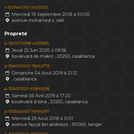
s-1537440313-13457053
Mercredi 19 Septembre 2018 à 00:00
avenue mohamed v, salé
Propreté
p-1593075398-43515815
Jeudi 25 Juin 2020 à 08:56
boulevard de makro , 20250, casablanca
p-1564953103-78243776
Dimanche 04 Aout 2019 à 21:12
, casablanca
p-1554571220-93895056
Samedi 06 Avril 2019 à 17:20
boulevard al bina , 20250, casablanca
p-1535540457-74794397
Mercredi 29 Aout 2018 à 11:01
avenue fayçal ibn abdelaziz , 90060, tanger