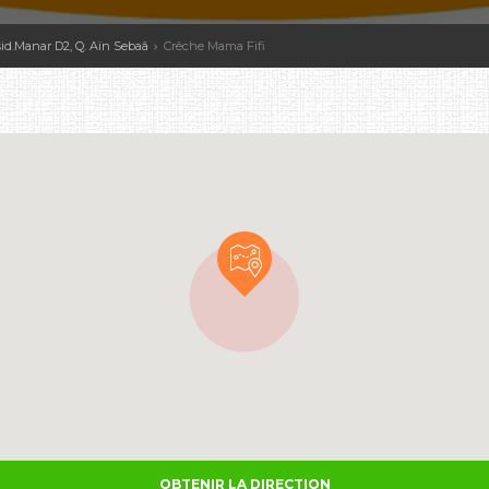
Resid.Manar D2, Q. Aïn Sebaâ
Crêche Mama Fifi
OBTENIR LA DIRECTION