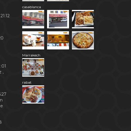
casablanca
21:12
20
Marrakech
:01
 ,
rabat
:27
en
te
8