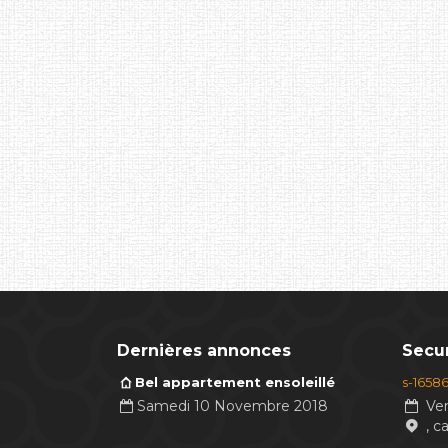
Dernières annonces
Secur
Bel appartement ensoleillé
s-1658
Samedi 10 Novembre 2018
Ven
, c