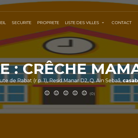
EIL
SECURITE
PROPRETE
LISTE DES VILLES
CONTACT
E : CRÊCHE MAMA
oute de Rabat (r.p. 1), Resid.Manar D2, Q. Aïn Sebaâ,
casab
(0)