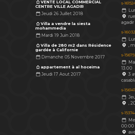
VENTE LOCAL COMMERCIAL
s-1615
CENTRE VILLE AGADIR
Lun
Jeudi 26 Juillet 2018
rue
agadir
Villa a vendre la siesta
mohammedia
s-16032
Mardi 19 Juin 2018
Lun
, 
Villa de 280 m2 dans Résidence
gardée à Californie
s-1567
Dimanche 05 Novembre 2017
Mar
appartement à al hoceima
13:00
Jeudi 17 Aout 2017
3 a
casabl
s-1561
Jeu
, 2
s-1537
Mer
00:00
ave