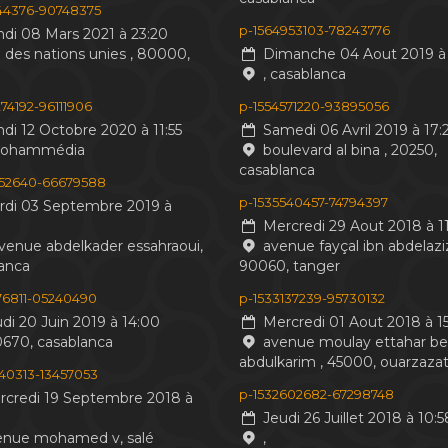
244376-90748375
p-1564953103-78243776
di 08 Mars 2021 à 23:20
 des nations unies , 80000,
Dimanche 04 Aout 2019 à 
, casablanca
74192-96111906
p-1554571220-93895056
di 12 Octobre 2020 à 11:55
Samedi 06 Avril 2019 à 17:
mohammédia
boulevard al bina , 20250,
casablanca
552640-66679588
p-1535540457-74794397
di 03 Septembre 2019 à
Mercredi 29 Aout 2018 à 11
venue abdelkader essahraoui,
avenue fayçal ibn abdelaziz
anca
90060, tanger
476811-05240490
p-1533137239-95730132
di 20 Juin 2019 à 14:00
Mercredi 01 Aout 2018 à 15
0670, casablanca
avenue moulay ettahar b
abdulkarim , 45000, ouarzaza
440313-13457053
p-1532602682-67298748
credi 19 Septembre 2018 à
Jeudi 26 Juillet 2018 à 10:5
nue mohamed v, salé
,