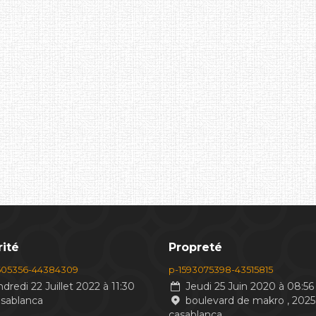
ité
Propreté
605356-44384309
p-1593075398-43515815
dredi 22 Juillet 2022 à 11:30
Jeudi 25 Juin 2020 à 08:56
asablanca
boulevard de makro , 2025
casablanca