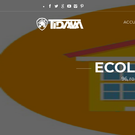
ACCU
ECOL
96, r