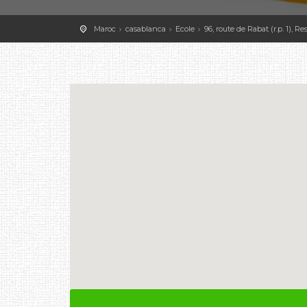
Maroc
casablanca
Ecole
96, route de Rabat (r.p. 1), 