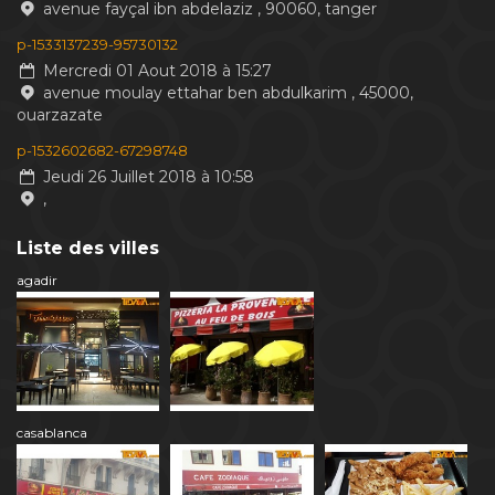
avenue fayçal ibn abdelaziz , 90060, tanger
p-1533137239-95730132
Mercredi 01 Aout 2018 à 15:27
avenue moulay ettahar ben abdulkarim , 45000,
ouarzazate
p-1532602682-67298748
Jeudi 26 Juillet 2018 à 10:58
,
Liste des villes
agadir
casablanca