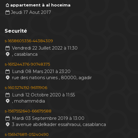
appartement à al hoceima
Jeudi 17 Aout 2017
Securité
s-1658605356-44384309
Vendredi 22 Juillet 2022 à 11:30
, casablanca
s-1615244376-90748375
Lundi 08 Mars 2021 à 23:20
rue des nations unies , 80000, agadir
s-1603274192-96111906
Lundi 12 Octobre 2020 à 11:55
, mohammédia
s-1567552640-66679588
Mardi 03 Septembre 2019 à 13:00
3 avenue abdelkader essahraoui, casablanca
s-1561476811-05240490