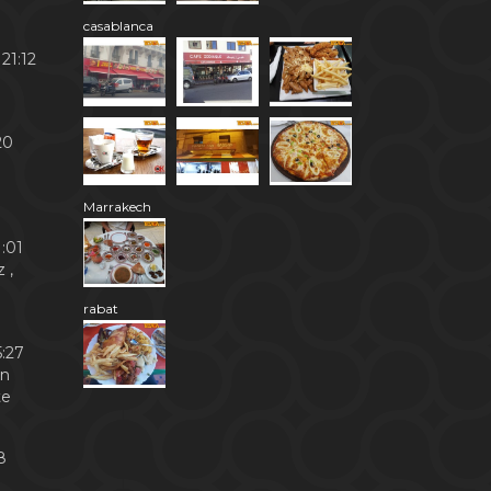
casablanca
21:12
20
Marrakech
:01
 ,
rabat
:27
en
te
8