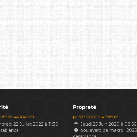
ité
Propreté
605356-44384309
p-1593075398-43515815
dredi 22 Juillet 2022 à 11:30
Jeudi 25 Juin 2020 à 08:56
asablanca
boulevard de makro , 2025
casablanca