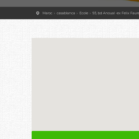
Maroc
casablanca
Ecole
93, bd Anoual -ex Felix Faur