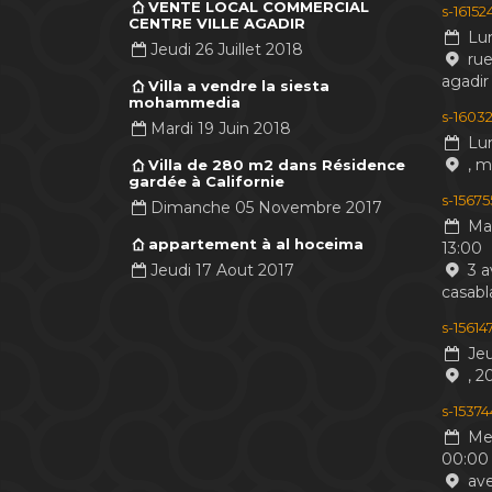
VENTE LOCAL COMMERCIAL
s-1615
CENTRE VILLE AGADIR
Lun
Jeudi 26 Juillet 2018
rue
agadir
Villa a vendre la siesta
mohammedia
s-16032
Mardi 19 Juin 2018
Lun
, 
Villa de 280 m2 dans Résidence
gardée à Californie
s-1567
Dimanche 05 Novembre 2017
Mar
appartement à al hoceima
13:00
Jeudi 17 Aout 2017
3 a
casabl
s-1561
Jeu
, 2
s-1537
Mer
00:00
ave