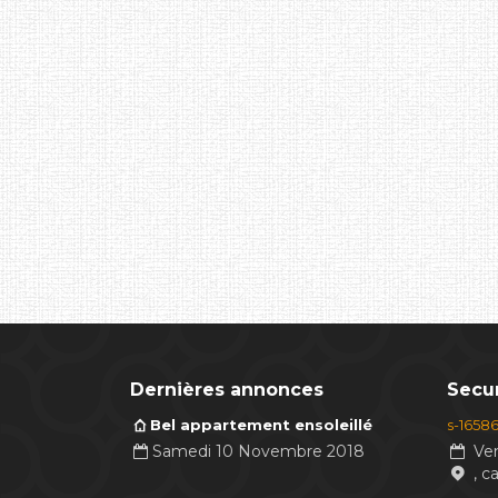
Dernières annonces
Secur
Bel appartement ensoleillé
s-1658
Samedi 10 Novembre 2018
Ven
, c