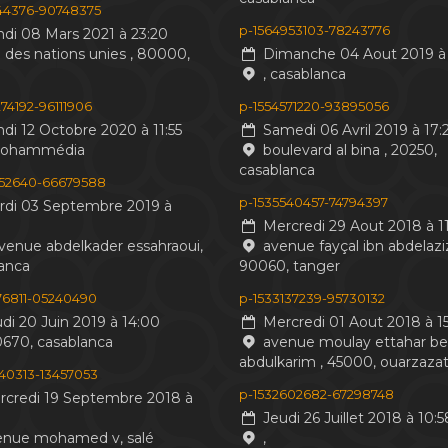
244376-90748375
p-1564953103-78243776
di 08 Mars 2021 à 23:20
 des nations unies , 80000,
Dimanche 04 Aout 2019 à 
, casablanca
74192-96111906
p-1554571220-93895056
di 12 Octobre 2020 à 11:55
Samedi 06 Avril 2019 à 17:
mohammédia
boulevard al bina , 20250,
casablanca
552640-66679588
p-1535540457-74794397
di 03 Septembre 2019 à
Mercredi 29 Aout 2018 à 11
venue abdelkader essahraoui,
avenue fayçal ibn abdelaziz
anca
90060, tanger
476811-05240490
p-1533137239-95730132
di 20 Juin 2019 à 14:00
Mercredi 01 Aout 2018 à 15
0670, casablanca
avenue moulay ettahar b
abdulkarim , 45000, ouarzaza
440313-13457053
p-1532602682-67298748
credi 19 Septembre 2018 à
Jeudi 26 Juillet 2018 à 10:5
nue mohamed v, salé
,