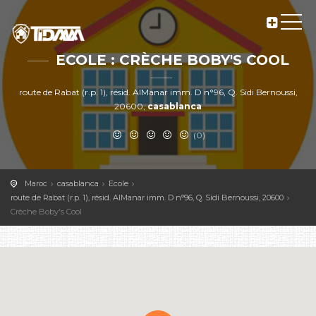
ECOLE : CRÈCHE BOBY'S COOL
route de Rabat (r.p. 1), résid. AlManar imm. D n°96, Q. Sidi Bernoussi,
20600,
casablanca
(0)
Maroc
casablanca
Ecole
route de Rabat (r.p. 1), résid. AlManar imm. D n°96, Q. Sidi Bernoussi, 20600
Crèche Boby's Cool