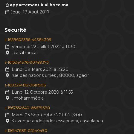
appartement à al hoceima
Jeudi 17 Aout 2017
Securité
s-1658605356-44384309
Vendredi 22 Juillet 2022 à 11:30
, casablanca
s-1615244376-90748375
Lundi 08 Mars 2021 à 23:20
rue des nations unies , 80000, agadir
s-1603274192-96111906
Lundi 12 Octobre 2020 à 11:55
, mohammédia
s-1567552640-66679588
Mardi 03 Septembre 2019 à 13:00
3 avenue abdelkader essahraoui, casablanca
s-1561476811-05240490