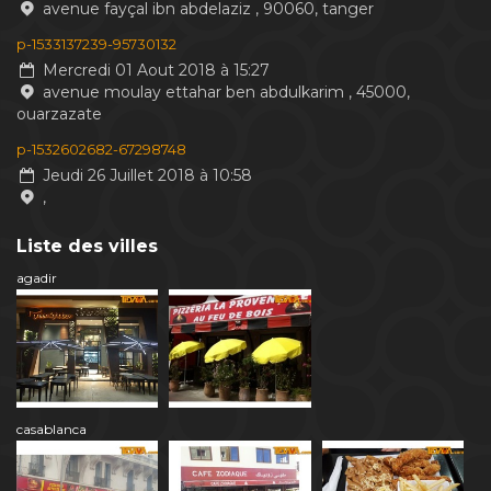
avenue fayçal ibn abdelaziz , 90060, tanger
p-1533137239-95730132
Mercredi 01 Aout 2018 à 15:27
avenue moulay ettahar ben abdulkarim , 45000,
ouarzazate
p-1532602682-67298748
Jeudi 26 Juillet 2018 à 10:58
,
Liste des villes
agadir
casablanca