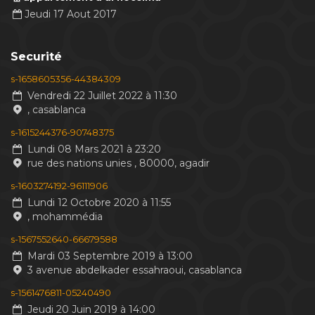
Jeudi 17 Aout 2017
Securité
s-1658605356-44384309
Vendredi 22 Juillet 2022 à 11:30
, casablanca
s-1615244376-90748375
Lundi 08 Mars 2021 à 23:20
rue des nations unies , 80000, agadir
s-1603274192-96111906
Lundi 12 Octobre 2020 à 11:55
, mohammédia
s-1567552640-66679588
Mardi 03 Septembre 2019 à 13:00
3 avenue abdelkader essahraoui, casablanca
s-1561476811-05240490
Jeudi 20 Juin 2019 à 14:00