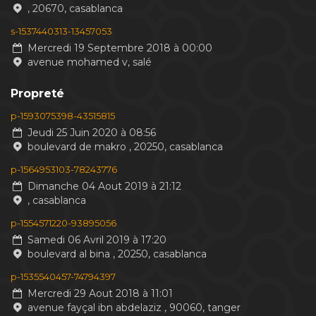
, 20670, casablanca
s-1537440313-13457053
Mercredi 19 Septembre 2018 à 00:00
avenue mohamed v, salé
Propreté
p-1593075398-43515815
Jeudi 25 Juin 2020 à 08:56
boulevard de makro , 20250, casablanca
p-1564953103-78243776
Dimanche 04 Aout 2019 à 21:12
, casablanca
p-1554571220-93895056
Samedi 06 Avril 2019 à 17:20
boulevard al bina , 20250, casablanca
p-1535540457-74794397
Mercredi 29 Aout 2018 à 11:01
avenue fayçal ibn abdelaziz , 90060, tanger