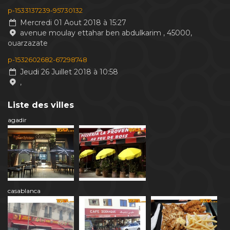
p-1533137239-95730132
Mercredi 01 Aout 2018 à 15:27
avenue moulay ettahar ben abdulkarim , 45000,
ouarzazate
p-1532602682-67298748
Jeudi 26 Juillet 2018 à 10:58
,
Liste des villes
agadir
casablanca