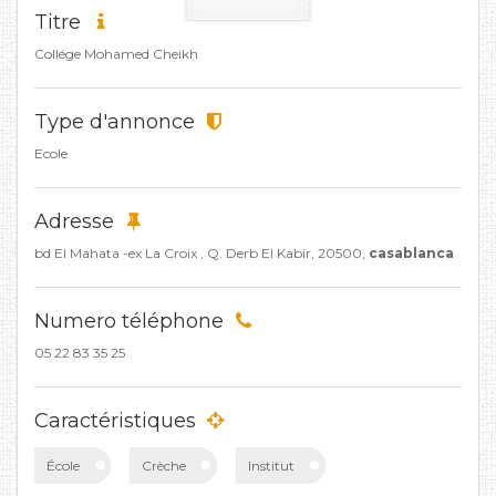
Titre
Collége Mohamed Cheikh
Type d'annonce
Ecole
Adresse
bd El Mahata -ex La Croix , Q. Derb El Kabir, 20500,
casablanca
Numero téléphone
05 22 83 35 25
Caractéristiques
École
Crèche
Institut