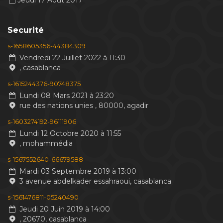
Jeudi 17 Aout 2017
Securité
s-1658605356-44384309
Vendredi 22 Juillet 2022 à 11:30
, casablanca
s-1615244376-90748375
Lundi 08 Mars 2021 à 23:20
rue des nations unies , 80000, agadir
s-1603274192-96111906
Lundi 12 Octobre 2020 à 11:55
, mohammédia
s-1567552640-66679588
Mardi 03 Septembre 2019 à 13:00
3 avenue abdelkader essahraoui, casablanca
s-1561476811-05240490
Jeudi 20 Juin 2019 à 14:00
, 20670, casablanca