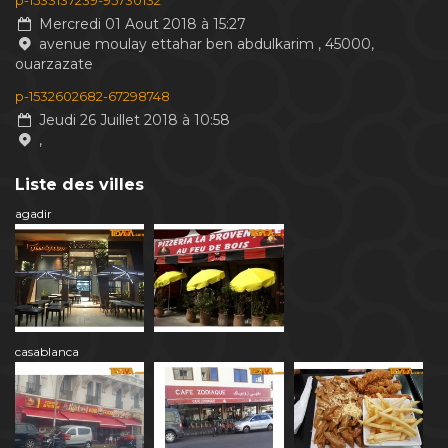
p-1533137239-95730132
Mercredi 01 Aout 2018 à 15:27
avenue moulay ettahar ben abdulkarim , 45000,
ouarzazate
p-1532602682-67298748
Jeudi 26 Juillet 2018 à 10:58
,
Liste des villes
agadir
casablanca