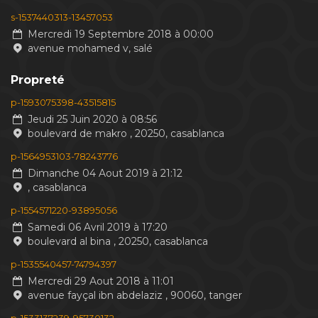
s-1537440313-13457053
Mercredi 19 Septembre 2018 à 00:00
avenue mohamed v, salé
Propreté
p-1593075398-43515815
Jeudi 25 Juin 2020 à 08:56
boulevard de makro , 20250, casablanca
p-1564953103-78243776
Dimanche 04 Aout 2019 à 21:12
, casablanca
p-1554571220-93895056
Samedi 06 Avril 2019 à 17:20
boulevard al bina , 20250, casablanca
p-1535540457-74794397
Mercredi 29 Aout 2018 à 11:01
avenue fayçal ibn abdelaziz , 90060, tanger