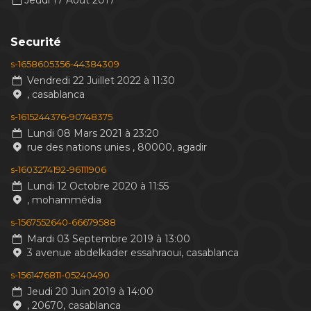
Jeudi 17 Aout 2017
Securité
s-1658605356-44384309
Vendredi 22 Juillet 2022 à 11:30
, casablanca
s-1615244376-90748375
Lundi 08 Mars 2021 à 23:20
rue des nations unies , 80000, agadir
s-1603274192-96111906
Lundi 12 Octobre 2020 à 11:55
, mohammédia
s-1567552640-66679588
Mardi 03 Septembre 2019 à 13:00
3 avenue abdelkader essahraoui, casablanca
s-1561476811-05240490
Jeudi 20 Juin 2019 à 14:00
, 20670, casablanca