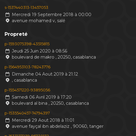
s-1537440313-13457053
Mercredi 19 Septembre 2018 à 00:00
avenue mohamed v, salé
Propreté
p-1593075398-43515815
Jeudi 25 Juin 2020 à 08:56
boulevard de makro , 20250, casablanca
p-1564953103-78243776
Dimanche 04 Aout 2019 à 21:12
, casablanca
p-1554571220-93895056
Samedi 06 Avril 2019 à 17:20
boulevard al bina , 20250, casablanca
p-1535540457-74794397
Mercredi 29 Aout 2018 à 11:01
avenue fayçal ibn abdelaziz , 90060, tanger