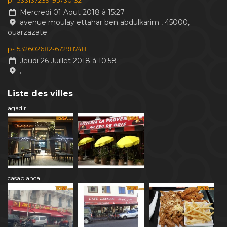
p-1533137239-95730132
Mercredi 01 Aout 2018 à 15:27
avenue moulay ettahar ben abdulkarim , 45000,
ouarzazate
p-1532602682-67298748
Jeudi 26 Juillet 2018 à 10:58
,
Liste des villes
agadir
casablanca