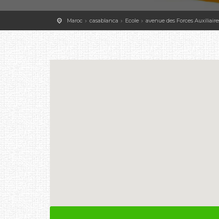
Maroc
casablanca
Ecole
avenue des Forces Auxiliaire