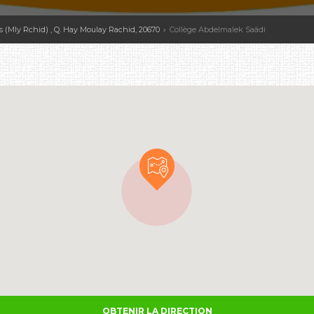
s (Mly Rchid) , Q. Hay Moulay Rachid, 20670
Collège Abdelmalek Saâdi
OBTENIR LA DIRECTION