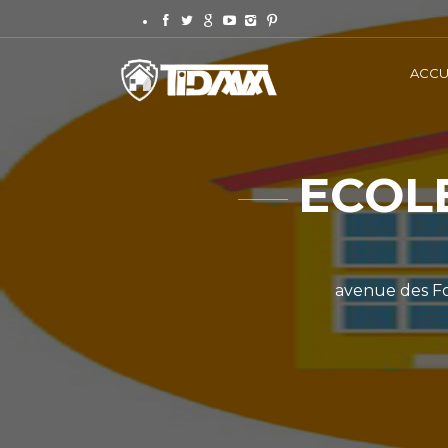
ACCU
ECOL
avenue des For