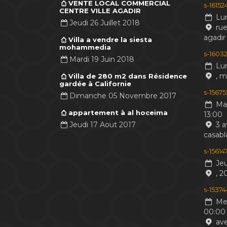
VENTE LOCAL COMMERCIAL
s-1615
CENTRE VILLE AGADIR
Lun
Jeudi 26 Juillet 2018
rue
agadir
Villa a vendre la siesta
mohammedia
s-16032
Mardi 19 Juin 2018
Lun
, 
Villa de 280 m2 dans Résidence
gardée à Californie
s-1567
Dimanche 05 Novembre 2017
Mar
appartement à al hoceima
13:00
Jeudi 17 Aout 2017
3 a
casabl
s-1561
Jeu
, 2
s-1537
Mer
00:00
ave