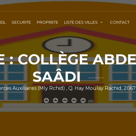
EIL
SECURITE
PROPRETE
LISTE DES VILLES
CONTACT
E : COLLÈGE ABD
SAÂDI
ces Auxiliaires (Mly Rchid) , Q. Hay Moulay Rachid, 206
(0)