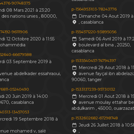
244376-90748375
p-1564953103-78243776
di 08 Mars 2021 à 23:20
 des nations unies , 80000,
Dimanche 04 Aout 2019 à 
, casablanca
74192-96111906
p-1554571220-93895056
di 12 Octobre 2020 à 11:55
Samedi 06 Avril 2019 à 17:
mohammédia
boulevard al bina , 20250,
casablanca
552640-66679588
p-1535540457-74794397
di 03 Septembre 2019 à
Mercredi 29 Aout 2018 à 11
venue abdelkader essahraoui,
avenue fayçal ibn abdelaziz
anca
90060, tanger
476811-05240490
p-1533137239-95730132
di 20 Juin 2019 à 14:00
Mercredi 01 Aout 2018 à 15
0670, casablanca
avenue moulay ettahar b
abdulkarim , 45000, ouarzaza
440313-13457053
p-1532602682-67298748
credi 19 Septembre 2018 à
Jeudi 26 Juillet 2018 à 10:5
nue mohamed v, salé
,