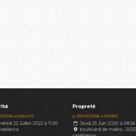
ité
Propreté
605356-44384309
p-1593075398-43515815
dredi 22 Juillet 2022 à 11:30
Jeudi 25 Juin 2020 à 08:56
asablanca
boulevard de makro , 2025
casablanca