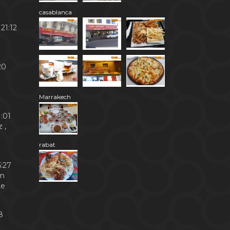
casablanca
21:12
20
Marrakech
:01
 ,
rabat
:27
en
te
8