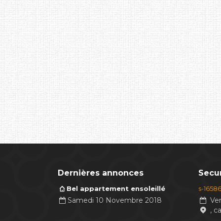
Dernières annonces
Secur
Bel appartement ensoleillé
s-1658
Samedi 10 Novembre 2018
Ven
, c