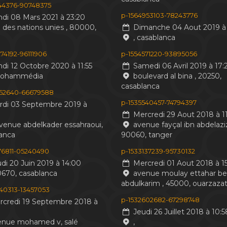
244376-90748375
p-1564953103-78243776
di 08 Mars 2021 à 23:20
 des nations unies , 80000,
Dimanche 04 Aout 2019 à 
, casablanca
74192-96111906
p-1554571220-93895056
di 12 Octobre 2020 à 11:55
Samedi 06 Avril 2019 à 17:
mohammédia
boulevard al bina , 20250,
casablanca
552640-66679588
p-1535540457-74794397
di 03 Septembre 2019 à
Mercredi 29 Aout 2018 à 11
venue abdelkader essahraoui,
avenue fayçal ibn abdelaziz
anca
90060, tanger
476811-05240490
p-1533137239-95730132
di 20 Juin 2019 à 14:00
Mercredi 01 Aout 2018 à 15
0670, casablanca
avenue moulay ettahar b
abdulkarim , 45000, ouarzaza
440313-13457053
p-1532602682-67298748
credi 19 Septembre 2018 à
Jeudi 26 Juillet 2018 à 10:5
nue mohamed v, salé
,