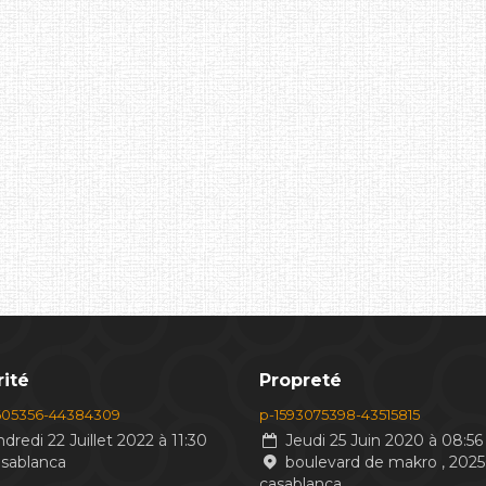
ité
Propreté
605356-44384309
p-1593075398-43515815
dredi 22 Juillet 2022 à 11:30
Jeudi 25 Juin 2020 à 08:56
asablanca
boulevard de makro , 2025
casablanca