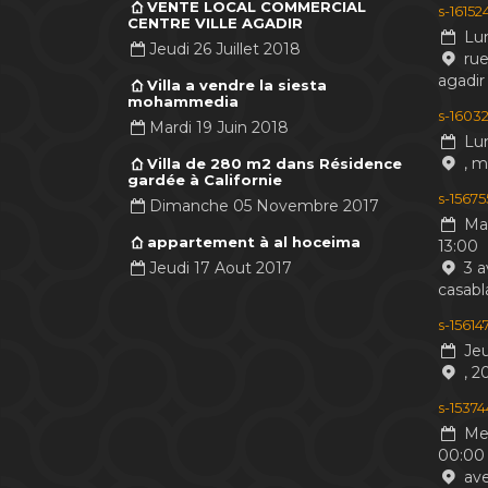
VENTE LOCAL COMMERCIAL
s-1615
CENTRE VILLE AGADIR
Lun
Jeudi 26 Juillet 2018
rue
agadir
Villa a vendre la siesta
mohammedia
s-16032
Mardi 19 Juin 2018
Lun
, 
Villa de 280 m2 dans Résidence
gardée à Californie
s-1567
Dimanche 05 Novembre 2017
Mar
appartement à al hoceima
13:00
Jeudi 17 Aout 2017
3 a
casabl
s-1561
Jeu
, 2
s-1537
Mer
00:00
ave