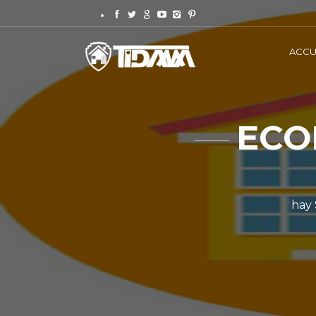
ACCU
ECO
hay 