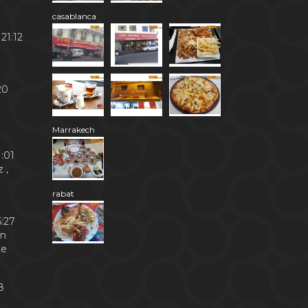
casablanca
21:12
20
Marrakech
:01
 ,
rabat
:27
en
te
8