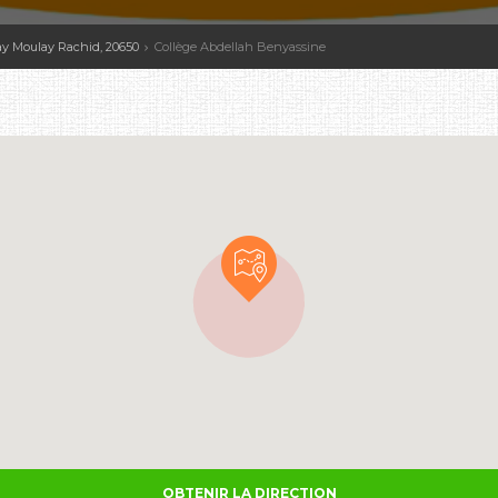
Hay Moulay Rachid, 20650
Collège Abdellah Benyassine
OBTENIR LA DIRECTION