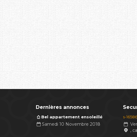
Dernières annonces
Secur
Bel appartement ensoleillé
s-1658
Samedi 10 Novembre 2018
Ven
, c