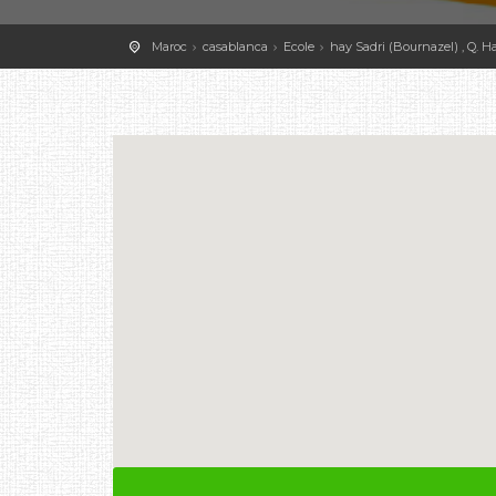
Maroc
casablanca
Ecole
hay Sadri (Bournazel) , Q. 