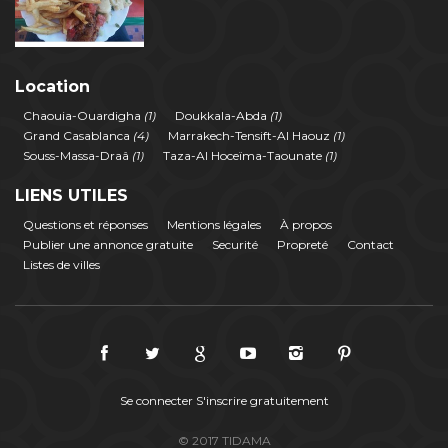
Location
Chaouia-Ouardigha
(1)
Doukkala-Abda
(1)
Grand Casablanca
(4)
Marrakech-Tensift-Al Haouz
(1)
Souss-Massa-Draâ
(1)
Taza-Al Hoceïma-Taounate
(1)
LIENS UTILES
Questions et réponses
Mentions légales
À propos
Publier une annonce gratuite
Securité
Propreté
Contact
Listes de villes
Se connecter
S'inscrire gratuitement
© 2017 TIDAMA