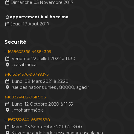
Dimanche 05 Novembre 2017
appartement à al hoceima
Jeudi 17 Aout 2017
Securité
s-1658605356-44384309
Vendredi 22 Juillet 2022 à 11:30
, casablanca
s-1615244376-90748375
Lundi 08 Mars 2021 à 23:20
rue des nations unies , 80000, agadir
s-1603274192-96111906
Lundi 12 Octobre 2020 à 11:55
, mohammédia
s-1567552640-66679588
Mardi 03 Septembre 2019 à 13:00
3 avenue abdelkader essahraoui, casablanca