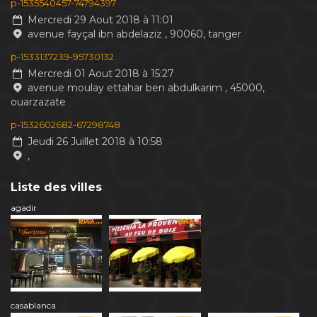
p-1535540457-74794397
Mercredi 29 Aout 2018 à 11:01
avenue fayçal ibn abdelaziz , 90060, tanger
p-1533137239-95730132
Mercredi 01 Aout 2018 à 15:27
avenue moulay ettahar ben abdulkarim , 45000,
ouarzazate
p-1532602682-67298748
Jeudi 26 Juillet 2018 à 10:58
,
Liste des villes
agadir
casablanca