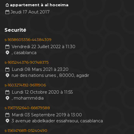
appartement à al hoceima
Jeudi 17 Aout 2017
Securité
s-1658605356-44384309
Vendredi 22 Juillet 2022 à 11:30
, casablanca
s-1615244376-90748375
Lundi 08 Mars 2021 à 23:20
rue des nations unies , 80000, agadir
s-1603274192-96111906
Lundi 12 Octobre 2020 à 11:55
, mohammédia
s-1567552640-66679588
Mardi 03 Septembre 2019 à 13:00
3 avenue abdelkader essahraoui, casablanca
s-1561476811-05240490