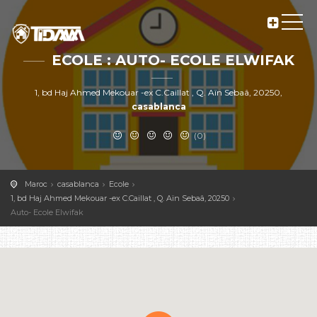
ECOLE : AUTO- ECOLE ELWIFAK
1, bd Haj Ahmed Mekouar -ex C.Caillat , Q. Aïn Sebaâ, 20250,
casablanca
(0)
Maroc
casablanca
Ecole
1, bd Haj Ahmed Mekouar -ex C.Caillat , Q. Aïn Sebaâ, 20250
Auto- Ecole Elwifak