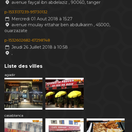
avenue fayçal ibn abdelaziz , 90060, tanger
p-1533137239-95730132
Mercredi 01 Aout 2018 à 15:27
avenue moulay ettahar ben abdulkarim , 45000,
ouarzazate
p-1532602682-67298748
Jeudi 26 Juillet 2018 à 10:58
,
Liste des villes
agadir
casablanca