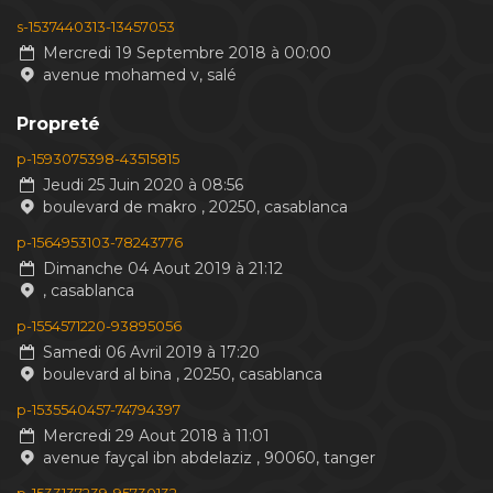
s-1537440313-13457053
Mercredi 19 Septembre 2018 à 00:00
avenue mohamed v, salé
Propreté
p-1593075398-43515815
Jeudi 25 Juin 2020 à 08:56
boulevard de makro , 20250, casablanca
p-1564953103-78243776
Dimanche 04 Aout 2019 à 21:12
, casablanca
p-1554571220-93895056
Samedi 06 Avril 2019 à 17:20
boulevard al bina , 20250, casablanca
p-1535540457-74794397
Mercredi 29 Aout 2018 à 11:01
avenue fayçal ibn abdelaziz , 90060, tanger