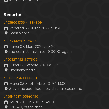
Jeudi 17 Aout 2017
Securité
s-1658605356-44384309
Vendredi 22 Juillet 2022 à 11:30
, casablanca
s-1615244376-90748375
Lundi 08 Mars 2021 à 23:20
rue des nations unies , 80000, agadir
s-1603274192-96111906
Lundi 12 Octobre 2020 à 11:55
, mohammédia
s-1567552640-66679588
Mardi 03 Septembre 2019 à 13:00
3 avenue abdelkader essahraoui, casablanca
s-1561476811-05240490
Jeudi 20 Juin 2019 à 14:00
, 20670, casablanca