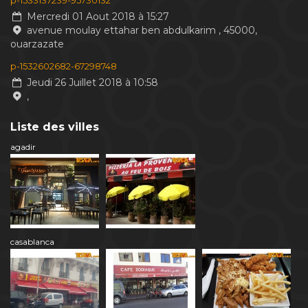
p-1533137239-95730132
Mercredi 01 Aout 2018 à 15:27
avenue moulay ettahar ben abdulkarim , 45000,
ouarzazate
p-1532602682-67298748
Jeudi 26 Juillet 2018 à 10:58
,
Liste des villes
agadir
casablanca